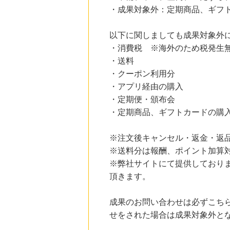
にお申し込みがありました
・成果対象外：定期商品、ギフ
8時間前
じゃらんnet
以下に関しましても成果対象外
1.0
%mile
・消費税 ※海外のため税発生
にお申し込みがありました
・送料
11時間前
・クーポン利用分
ブックオフオンライン販売
3.0
・アプリ経由の購入
%mile
にお申し込みがありました
・定期便・頒布会
・定期商品、ギフトカードの購
2時間前
楽天市場
2.0
%mile
※注文後キャンセル・返金・返
にお申し込みがありました
※送料分は報酬、ポイント加算
※弊社サイトにて提供しており
頂きます。
成果のお問い合わせは必ずこち
せをされた場合は成果対象外と