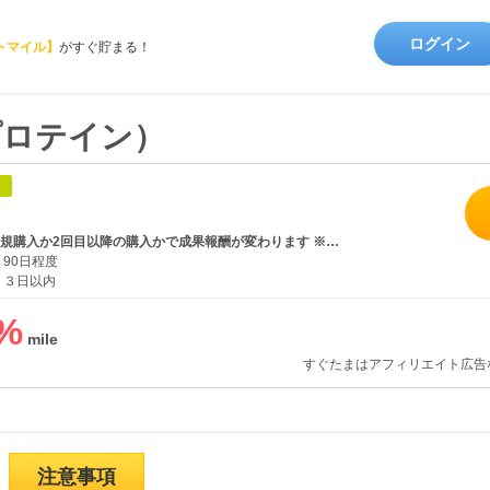
ログイン
トマイル】
がすぐ貯まる！
イプロテイン）
象
商品購入 ※新規購入か2回目以降の購入かで成果報酬が変わります ※成果報酬は日本語サイトの日本円決済時、WEB注文後14日以内の入金確認がされた時のみ計上されます。
90日程度
３日以内
%
すぐたまはアフィリエイト広告
注意事項