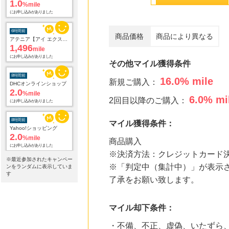
1.0
%mile
にお申し込みがありました
6時間前
商品価格
商品により異なる
アテニア【アイ エクストラ セラム セット】
1,496
mile
にお申し込みがありました
その他マイル獲得条件
8時間前
16.0
% mile
新規ご購入：
DHCオンラインショップ
2.0
%mile
6.0
% mi
2回目以降のご購入：
にお申し込みがありました
8時間前
マイル獲得条件：
Yahoo!ショッピング
2.0
%mile
商品購入
にお申し込みがありました
※決済方法：クレジットカード決済/Pay
※最近参加されたキャンペー
8時間前
※「判定中（集計中）」が表示さ
ンをランダムに表示していま
Pontaリサーチ（お試しアンケート回答）
す
了承をお願い致します。
54
mile
にお申し込みがありました
マイル却下条件：
8時間前
Qoo10
1.9
・不備、不正、虚偽、いたずら
%mile