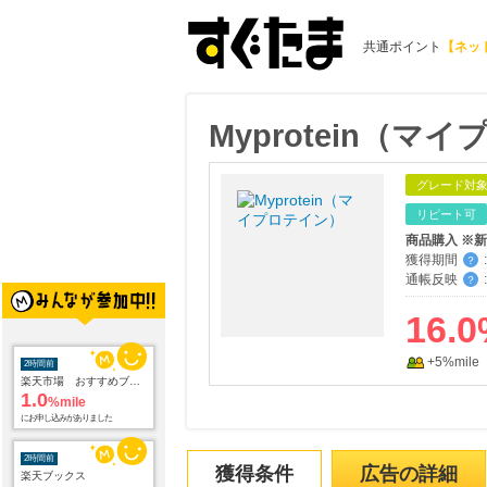
共通ポイント
【ネッ
Myprotein（マ
グレード対
リピート可
獲得期間
:
？
通帳反映
:
？
16.0
+5%mile
2時間前
楽天市場 おすすめブランド
1.0
%mile
にお申し込みがありました
2時間前
獲得条件
広告の詳細
楽天ブックス