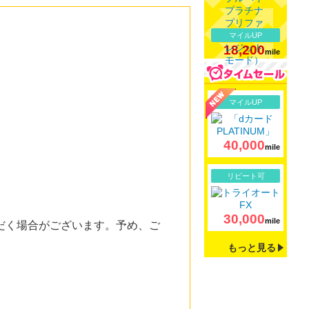
マイルUP
18,200
mile
詳細
マイルUP
40,000
mile
詳細
リピート可
。
30,000
mile
だく場合がございます。予め、ご
もっと見る