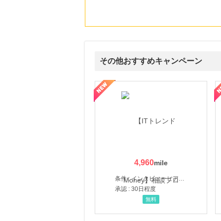
その他おすすめキャンペーン
ウォーター【販売代理店】
創業40余年の割烹料亭千賀監修【おせちの千賀屋】おもて
4,960
条件 : インタビューヒアリング完了
承認 : 30日程度
無料