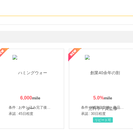
なし参道本店
SBI新生銀行「口座開設」
6,000
5.0
%
条件 : お申し込み完了後、決済登録完了と1ヶ月以内のサーバー初回設置。
条件 : WEB注文後、商品受け取り+入金確認時点
承認 : 45日程度
承認 : 30日程度
リピート可