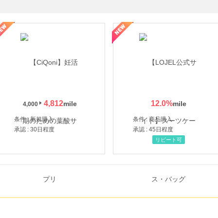
年の信頼と高価買取を実現！ブランド品・貴金属の無料査定
4,812
12.0
%
4,000
条件 : 新規購入
条件 : 商品購入
承認 : 30日程度
承認 : 45日程度
リピート可