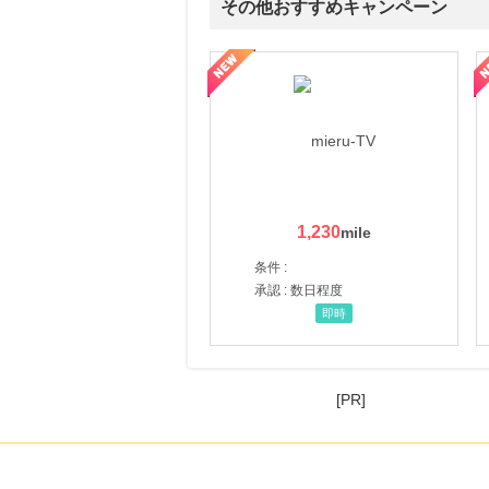
その他おすすめキャンペーン
ni】妊活期のための葉酸サプリ
【LOJEL公式サイト】スーツケース・バッグ
【ロデオドライブ】創業70
1,230
条件 :
承認 : 数日程度
即時
[PR]