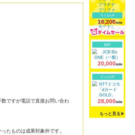
マイルUP
18,200
mile
詳細
無料
20,000
mile
詳細
マイルUP
28,000
手数ですが電話で直接お問い合わ
mile
もっと見る
かったものは成果対象外です。