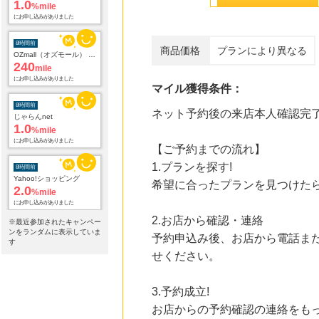
1.0
%mile
にお申し込みがありました
8時間前
商品価格
プランにより異なる
OZmall（オズモール） グルメ予約
240
mile
にお申し込みがありました
マイル獲得条件：
8時間前
ネット予約後の来店本人確認完
じゃらんnet
1.0
%mile
にお申し込みがありました
【ご予約までの流れ】
1.プランを探す!
8時間前
Yahoo!ショッピング
希望に合ったプランを見つけたら
2.0
%mile
にお申し込みがありました
2.お店から確認・連絡
※最近参加されたキャンペー
8時間前
ンをランダムに表示していま
予約申込み後、お店から電話ま
WORLD ONLINE STORE
す
2.0
%mile
せください。
にお申し込みがありました
3.予約成立!
11時間前
ブックオフオンライン販売
お店からの予約確認の連絡をも
3.0
%mile