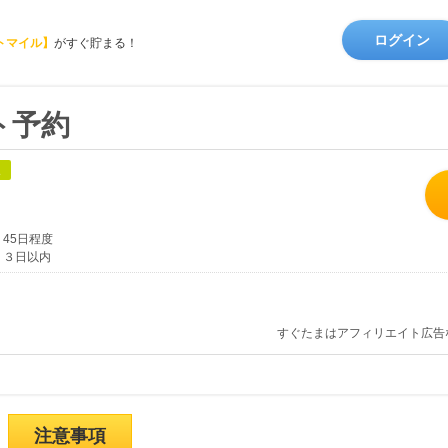
ログイン
トマイル】
がすぐ貯まる！
ト予約
象
45日程度
３日以内
すぐたまはアフィリエイト広告
注意事項