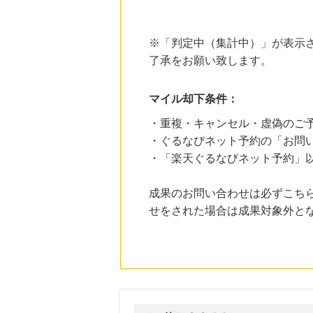
にお申し込みがありました
13時間前
※「判定中（集計中）」が表示さ
ニッセン
1.0
%mile
了承をお願い致します。
にお申し込みがありました
15時間前
マイル却下条件：
アニメ、グッズ、ゲーム、声優、フィギュア多数販売のチェーンストア【ゲーマーズ】
2.0
%mile
・重複・キャンセル・虚偽のご
にお申し込みがありました
・ぐるなびネット予約の「お問
2時間前
・「楽天ぐるなびネット予約」
楽天市場
2.0
%mile
にお申し込みがありました
成果のお問い合わせは必ずこち
せをされた場合は成果対象外と