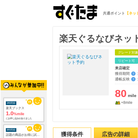
共通ポイント
【ネッ
楽天ぐるなびネッ
グレード対
リピート可
来店確定
獲得期間
:
？
通帳反映
:
？
80
+8mile
2時間前
楽天ブックス
1.0
%mile
にお申し込みがありました
8時間前
獲得条件
広告の詳細
話題の商品がお得に試せる【サンプル百貨店】ちょっプル申込