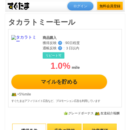
ログイン
無料会員登録
タカラトミーモール
商品購入
獲得反映
:
90日程度
？
通帳反映
:
３日以内
？
リピート可
1.0
%
マイルを貯める
+5%mile
すぐたまはアフィリエイト広告など、プロモーション広告を利用しています
グレードボーナス
友達紹介報酬