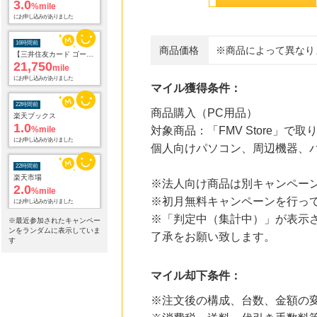
3.0
%mile
にお申し込みがありました
16時間前
商品価格
※商品によって異なり
【三井住友カード ゴールド（NL）】家族追加プロモーション
21,750
mile
にお申し込みがありました
マイル獲得条件：
22時間前
商品購入（PC用品）
楽天ブックス
1.0
%mile
対象商品：「FMV Store」で
にお申し込みがありました
個人向けパソコン、周辺機器、
22時間前
楽天市場
※法人向け商品は別キャンペー
2.0
%mile
※初月無料キャンペーンを行っ
にお申し込みがありました
※「判定中（集計中）」が表示さ
※最近参加されたキャンペー
4時間前
ンをランダムに表示していま
了承をお願い致します。
DHCオンラインショップ
す
2.0
%mile
にお申し込みがありました
マイル却下条件：
4時間前
※注文後の構成、台数、金額の
話題の商品がお得に試せる【サンプル百貨店】ちょっプル申込
1.0
%mile