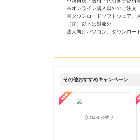
※消費税・送料・代引き手数料
にお申し込みがありました
※オンライン購入以外のご注文
4時間前
※ダウンロードソフトウェア、
Yahoo!ショッピング
（注）以下は対象外
2.0
%mile
にお申し込みがありました
法人向けパソコン、ダウンロー
4時間前
dカード
1,000
mile
にお申し込みがありました
4時間前
L.L.Beanオンラインショップ
1.9
その他おすすめキャンペーン
%mile
にお申し込みがありました
頼と高価買取を実現！ブランド品・貴金属の無料査定
【ファビウス公式EC】すべての女性を美しくをテーマにした商品で女
【IT