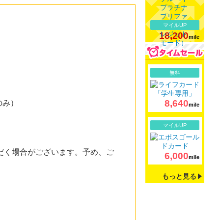
マイルUP
18,200
mile
詳細
無料
8,640
のみ）
mile
詳細
マイルUP
だく場合がございます。予め、ご
6,000
mile
もっと見る