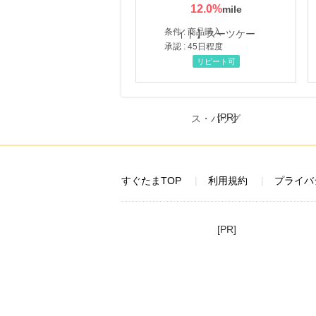
12.0
%
条件 : 商品購入
承認 : 45日程度
リピート可
[PR]
すぐたまTOP
利用規約
プライバ
[PR]