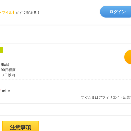
ログイン
トマイル】
がすぐ貯まる！
象
C用品）
90日程度
３日以内
%
すぐたまはアフィリエイト広告
注意事項