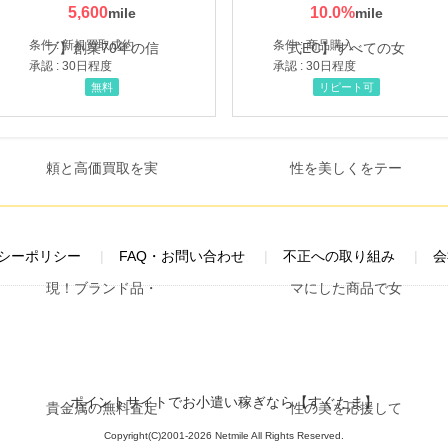
5,600
10.0
%
条件 : 新規買取成約
条件 : 商品購入
承認 : 30日程度
承認 : 30日程度
無料
リピート可
シーポリシー
FAQ・お問い合わせ
不正への取り組み
会
ポイントサイトでお小遣い稼ぎなら【すぐたま】
Copyright(C)2001-2026 Netmile All Rights Reserved.