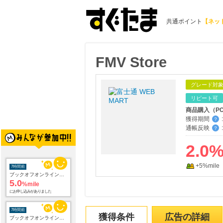
共通ポイント
【ネッ
FMV Store
グレード対
リピート可
商品購入（P
獲得期間
:
？
通帳反映
:
？
2.0
+5%mile
7時間前
ブックオフオンライン買取
5.0
%mile
にお申し込みがありました
7時間前
獲得条件
広告の詳細
ブックオフオンライン販売