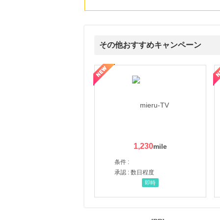
にお申し込みがありました
16時間前
ブックオフオンライン販売
3.0
%mile
その他おすすめキャンペーン
にお申し込みがありました
17時間前
ni】妊活期のための葉酸サプリ
【LOJEL公式サイト】スーツケース・バッグ
【ロデオドライブ】創業70
Ｏｉｓｉｘ（おいしっくす）
1.0
%mile
にお申し込みがありました
3時間前
apollostation card
11,500
mile
にお申し込みがありました
1,230
条件 :
承認 : 数日程度
即時