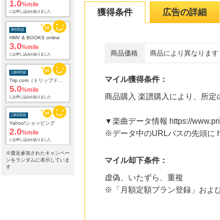
1.0
%mile
獲得条件
広告の詳細
にお申し込みがありました
8時間前
HMV & BOOKS online
3.0
%mile
商品価格
商品により異なります
にお申し込みがありました
13時間前
マイル獲得条件：
Trip.com（トリップドットコム）ホテル
5.0
%mile
商品購入 楽譜購入により、所定
にお申し込みがありました
13時間前
▼楽曲データ情報 https://www.print-g
Yahoo!ショッピング
2.0
%mile
※データ中のURLパスの先頭に http
にお申し込みがありました
※最近参加されたキャンペー
13時間前
マイル却下条件：
ンをランダムに表示していま
ホットペッパーグルメ
す
100
mile
虚偽、いたずら、重複
にお申し込みがありました
※「月額定額プラン登録」およ
13時間前
電子貸本Renta!
14.0
%mile