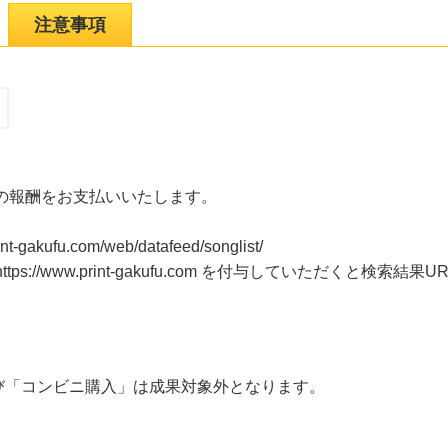
注意事項
の報酬をお支払いいたします。
akufu.com/web/datafeed/songlist/
s://www.print-gakufu.com を付与していただくと検索結
び「コンビニ購入」は成果対象外となります。