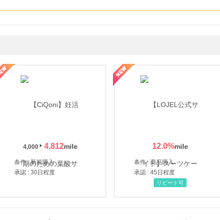
年の信頼と高価買取を実現！ブランド品・貴金属の無料査定
4,812
12.0
%
4,000
条件 : 新規購入
条件 : 商品購入
承認 : 30日程度
承認 : 45日程度
リピート可