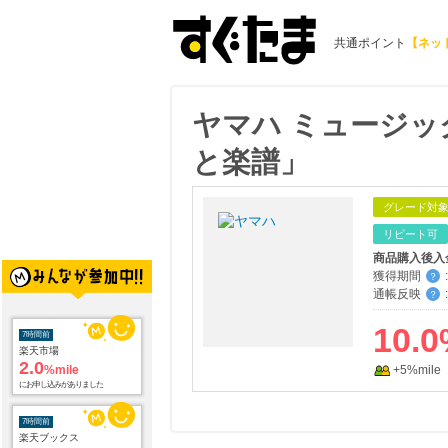
共通ポイント
【ネッ
ヤマハ ミュージ
と楽譜」
グレード対
リピート可
商品購入後入
獲得期間
:
？
通帳反映
:
？
10.0
7時間前
楽天市場
2.0
%mile
+5%mile
にお申し込みがありました
7時間前
楽天ブックス