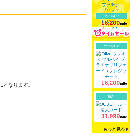
マイルUP
18,200
mile
詳細
マイルUP
18,200
mile
果URLとなります。
詳細
無料
31,999
mile
もっと見る