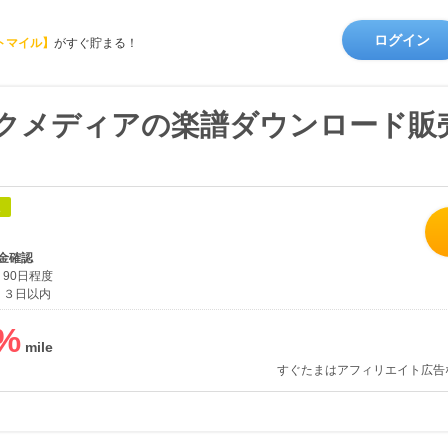
ログイン
トマイル】
がすぐ貯まる！
ックメディアの楽譜ダウンロード販
象
金確認
90日程度
３日以内
%
すぐたまはアフィリエイト広告