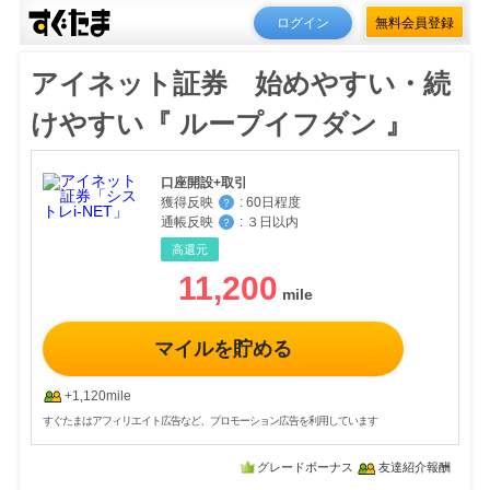
ログイン
無料会員登録
アイネット証券 始めやすい・続
けやすい『 ループイフダン 』
口座開設+取引
獲得反映
:
60日程度
？
通帳反映
:
３日以内
？
高還元
11,200
マイルを貯める
+1,120mile
すぐたまはアフィリエイト広告など、プロモーション広告を利用しています
グレードボーナス
友達紹介報酬