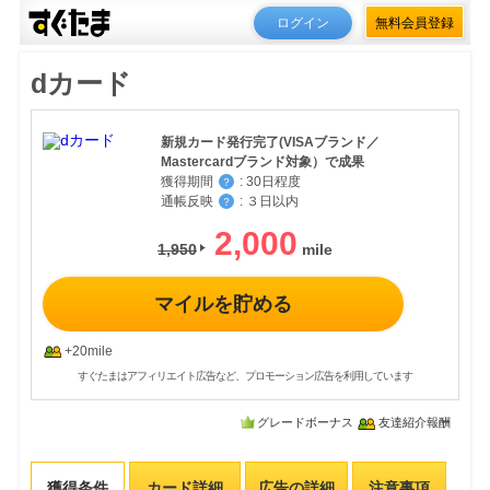
ログイン
無料会員登録
dカード
新規カード発行完了(VISAブランド／
Mastercardブランド対象）で成果
獲得期間
:
30日程度
？
通帳反映
:
３日以内
？
2,000
1,950
マイルを貯める
+20mile
すぐたまはアフィリエイト広告など、プロモーション広告を利用しています
グレードボーナス
友達紹介報酬
獲得条件
カード詳細
広告の詳細
注意事項