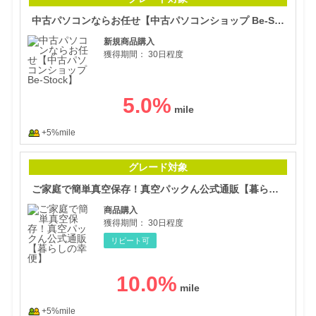
中古パソコンならお任せ【中古パソコンショップ Be-Stock】
新規商品購入
獲得期間：
30日程度
5.0
%
+5%mile
ご家
グレード対象
ご家庭で簡単真空保存！真空パックん公式通販【暮らしの幸便】
商品購入
獲得期間：
30日程度
リピート可
10.0
%
+5%mile