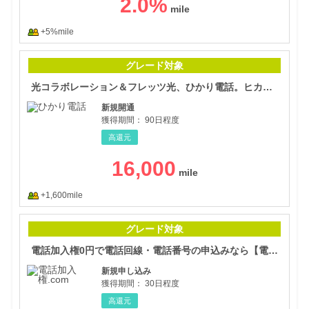
2.0
%
+5%mile
光コ
グレード対象
光コラボレーション＆フレッツ光、ひかり電話。ヒカリ回線のお申込み窓口
新規開通
獲得期間：
90日程度
高還元
16,000
+1,600mile
電話
グレード対象
電話加入権0円で電話回線・電話番号の申込みなら【電話加入権.com】
新規申し込み
獲得期間：
30日程度
高還元