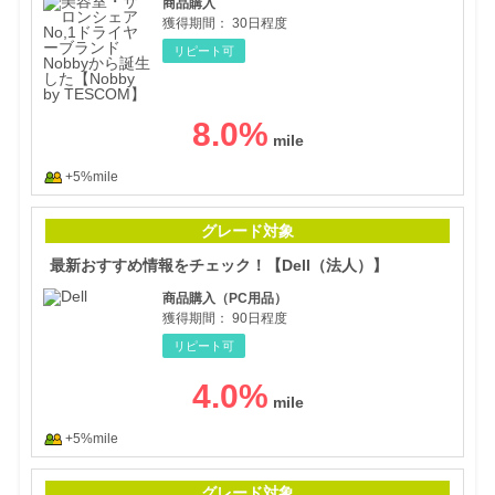
商品購入
獲得期間：
30日程度
リピート可
8.0
%
+5%mile
最新
グレード対象
最新おすすめ情報をチェック！【Dell（法人）】
商品購入（PC用品）
獲得期間：
90日程度
リピート可
4.0
%
+5%mile
中古
グレード対象