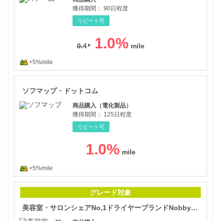
獲得期間：
90日程度
リピート可
1.0
%
0.4
+5%mile
ソフ
ソフマップ・ドットコム
商品購入（電化製品）
獲得期間：
125日程度
リピート可
1.0
%
+5%mile
美容
グレード対象
美容室・サロンシェアNo,1ドライヤーブランドNobbyから誕生した【Nobby by TESCOM】