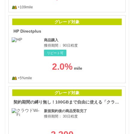
+109mile
HP D
グレード対象
HP Directplus
商品購入
獲得期間：
90日程度
リピート可
2.0
%
+5%mile
契約
グレード対象
契約期間の縛り無し！100GBまで自由に使える「クラウドWi-Fi」
新規契約後の商品受取完了
獲得期間：
30日程度