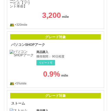
3,200
+320mile
パソ
グレード対象
パソコンSHOPアーク
商品購入
獲得期間：
90日程度
リピート可
0.9
%
+5%mile
スト
グレード対象
ストーム
商品購入