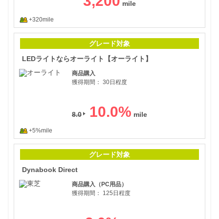
3,200
+320mile
LE
グレード対象
LEDライトならオーライト【オーライト】
商品購入
獲得期間：
30日程度
10.0
%
8.0
+5%mile
Dyna
グレード対象
Dynabook Direct
商品購入（PC用品）
獲得期間：
125日程度