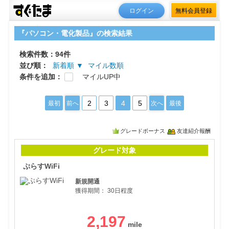
ログイン
無料会員登録
『パソコン・電化製品』の検索結果
検索件数：94件
並び順：
新着順 ▼
マイル数順
条件を追加：
マイルUP中
2
3
4
5
最初
前へ
次へ
最後
グレードボーナス
友達紹介報酬
ぷら
グレード対象
ぷらすWiFi
新規開通
獲得期間：
30日程度
2,197