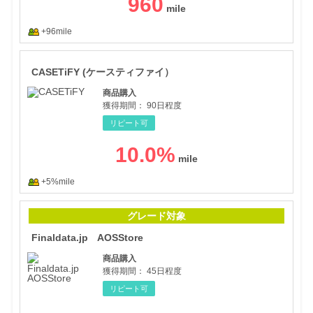
960
+96mile
CA
CASETiFY (ケースティファイ）
商品購入
獲得期間：
90日程度
リピート可
10.0
%
+5%mile
Fin
グレード対象
Finaldata.jp AOSStore
商品購入
獲得期間：
45日程度
リピート可