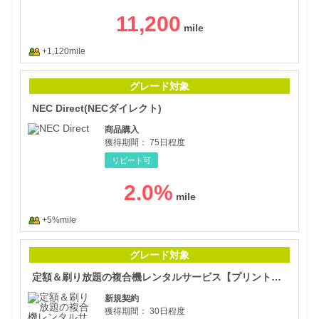
11,200
+1,120mile
NEC
グレード対象
NEC Direct(NECダイレクト)
商品購入
獲得期間：
75日程度
リピート可
2.0
%
+5%mile
定額
グレード対象
定額＆刷り放題の複合機レンタルサービス【プリント革命】
新規契約
獲得期間：
30日程度