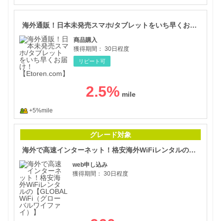
海外
海外通販！日本未発売スマホ/タブレットをいち早くお届け！【Etoren.com】
商品購入
獲得期間：
30日程度
リピート可
2.5
%
+5%mile
海外
グレード対象
海外で高速インターネット！格安海外WiFiレンタルの【GLOBAL WiFi（グローバルワイファイ）】
web申し込み
獲得期間：
30日程度