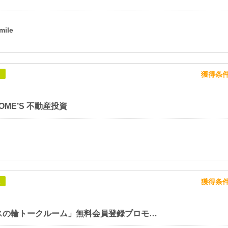
獲得条
象
 HOME’S 不動産投資
獲得条
象
「リユースの輪トークルーム」無料会員登録プロモーション