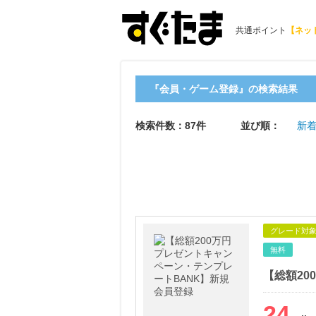
共通ポイント
【ネッ
『会員・ゲーム登録』の検索結果
検索件数：87件
並び順：
新
グレード対
無料
24