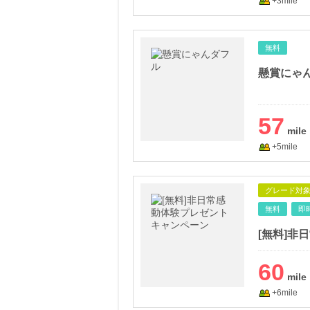
+3mile
無料
懸賞にゃ
57
+5mile
グレード対
無料
即
[無料]非
60
+6mile