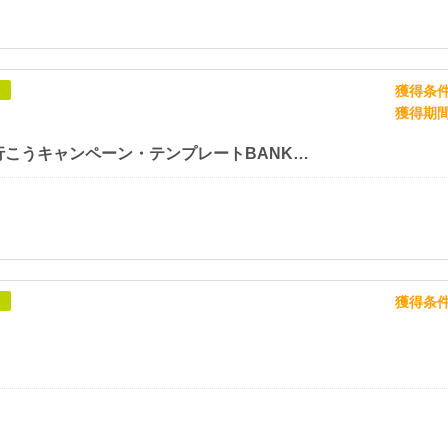
獲得条
象
獲得期
【旅行へ行こうキャンペーン・テンプレートBANK】新規会員登録プログラム
獲得条
象