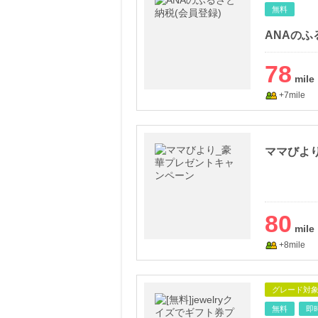
無料
ANAのふ
78
+7mile
ママびよ
80
+8mile
グレード対
無料
即