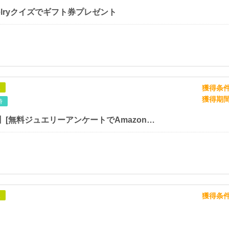
ewelryクイズでギフト券プレゼント
獲得条
象
獲得期
時
【SP対応】[無料ジュエリーアンケートでAmazonギフト券プレゼント<AI兼用>
獲得条
象