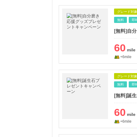
グレード対
無料
即
[無料]
60
+6mile
グレード対
無料
即
[無料]誕
60
+6mile