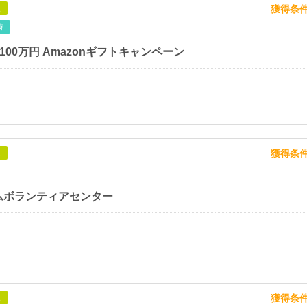
獲得条
象
時
額100万円 Amazonギフトキャンペーン
獲得条
象
ムボランティアセンター
獲得条
象