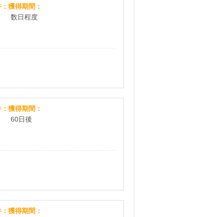
[無料]総額100万円 Amazonギフトキャンペーン
件
獲得期間
数日程度
インクロムボランティアセンター
件
獲得期間
60日後
ANAのふるさと納税(会員登録)
件
獲得期間