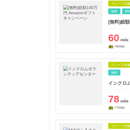
グレード対
無料
即
[無料]総
60
+6mile
グレード対
無料
インクロ
78
+7mile
グレード対