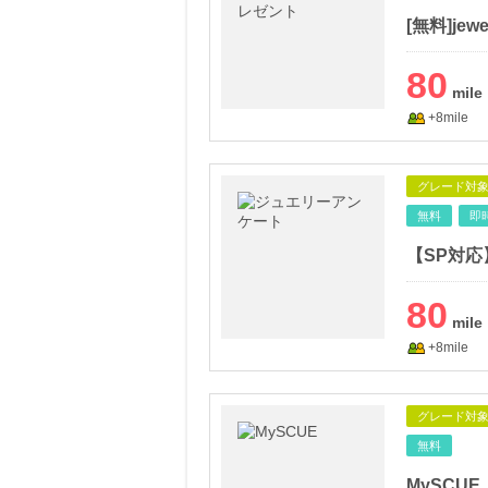
[無料]j
80
+8mile
グレード対
無料
即
80
+8mile
グレード対
無料
MySCUE