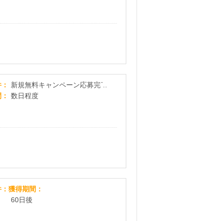
【SP対応】[無料ジュエリーアンケートでAmazonギフト
件
新規無料キャンペーン応募完了
間
数日程度
MySCUE
件
獲得期間
60日後