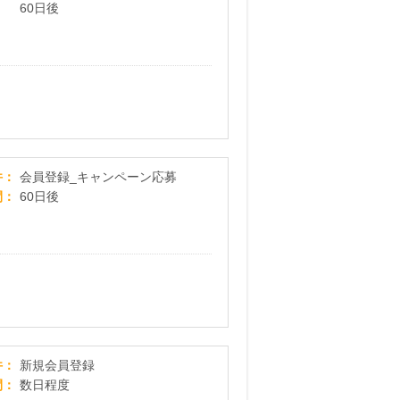
60日後
ママびより_豪華プレゼントキャンペーン
件
会員登録_キャンペーン応募
間
60日後
[無料]jewelryクイズでギフト券プレゼント
件
新規会員登録
間
数日程度