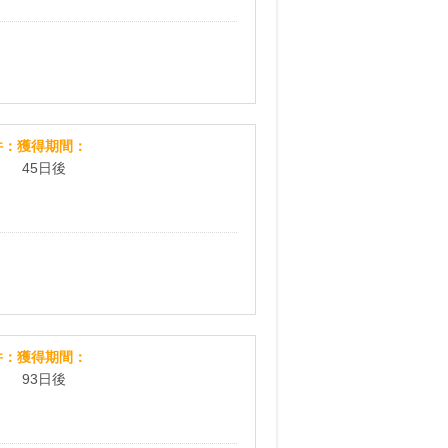
LIFULL HOME’S 不動産投資
件
獲得期間
45日後
「リユースの輪トークルーム」無料会員登録プロ
件
獲得期間
93日後