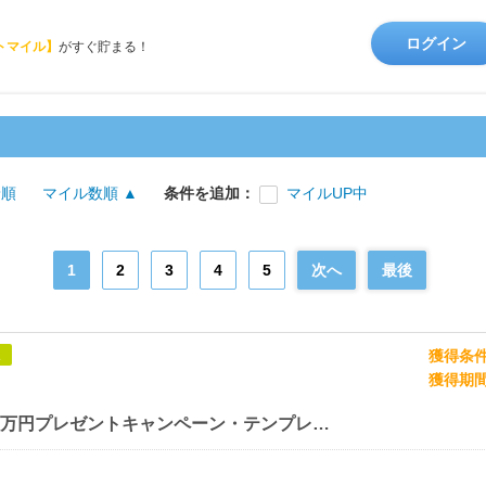
ログイン
トマイル】
がすぐ貯まる！
着順
マイル数順 ▲
条件を追加：
マイルUP中
1
2
3
4
5
次へ
最後
獲得条
象
獲得期
【総額200万円プレゼントキャンペーン・テンプレートBANK】新規会員登録