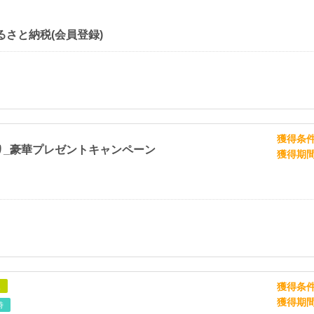
るさと納税(会員登録)
獲得条
り_豪華プレゼントキャンペーン
獲得期
獲得条
象
獲得期
時