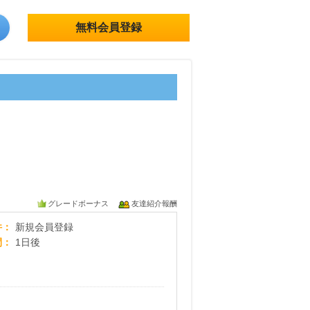
無料会員登録
グレードボーナス
友達紹介報酬
【総額200万円プレゼントキャンペーン・テンプレート
件
新規会員登録
間
1日後