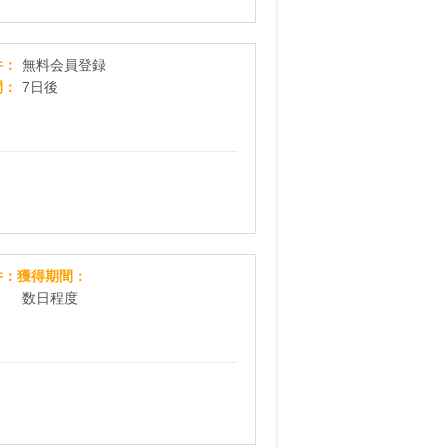
懸賞にゃんダフル 無料会員登録
件
無料会員登録
間
7日後
[無料]非日常感動体験プレゼントキャンペーン
件
獲得期間
数日程度