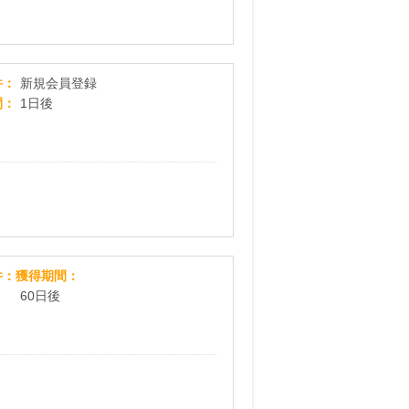
【旅行へ行こうキャンペーン・テンプレートBANK
件
新規会員登録
間
1日後
Momentia
件
獲得期間
60日後