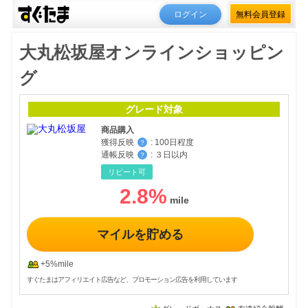
ログイン
無料会員登録
大丸松坂屋オンラインショッピン
グ
グレード対象
商品購入
獲得反映
:
100日程度
？
通帳反映
:
３日以内
？
リピート可
2.8
%
マイルを貯める
+5%mile
すぐたまはアフィリエイト広告など、プロモーション広告を利用しています