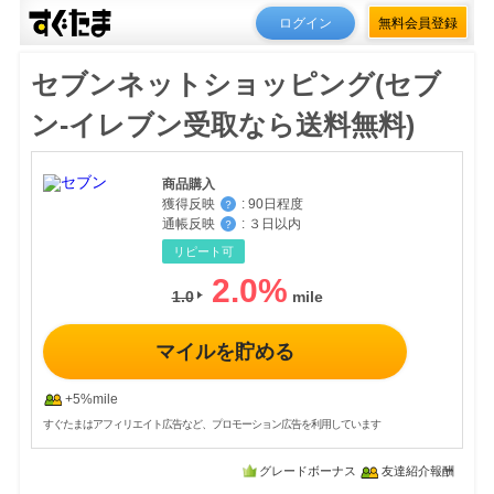
ログイン
無料会員登録
セブンネットショッピング(セブ
ン-イレブン受取なら送料無料)
商品購入
獲得反映
:
90日程度
？
通帳反映
:
３日以内
？
リピート可
2.0
%
1.0
マイルを貯める
+5%mile
すぐたまはアフィリエイト広告など、プロモーション広告を利用しています
グレードボーナス
友達紹介報酬