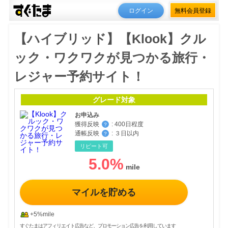
ログイン
無料会員登録
【ハイブリッド】【Klook】クル
ック・ワクワクが見つかる旅行・
レジャー予約サイト！
グレード対象
お申込み
獲得反映
:
400日程度
？
通帳反映
:
３日以内
？
リピート可
5.0
%
マイルを貯める
+5%mile
すぐたまはアフィリエイト広告など、プロモーション広告を利用しています