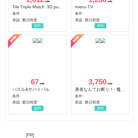
Tile Triple Match: 3D puzzle
mieru-TV
条件 :
条件 :
承認 : 数日程度
承認 : 数日程度
無料
即時
67
3,750
パズル&サバイバル
勇者なんてお断り！- 魔王の力で異世界征服
条件 :
条件 :
承認 : 数日程度
承認 : 数日程度
無料
無料
[PR]