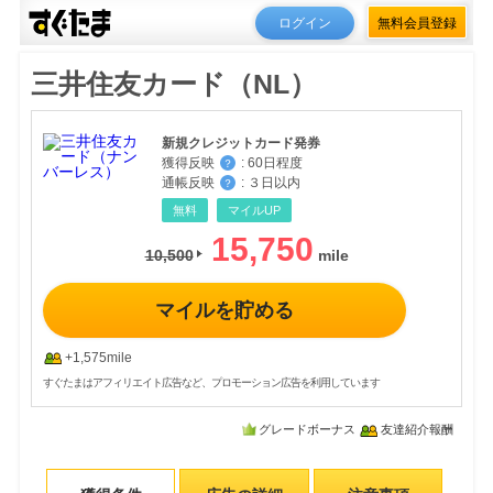
ログイン
無料会員登録
三井住友カード（NL）
新規クレジットカード発券
獲得反映
:
60日程度
？
通帳反映
:
３日以内
？
無料
マイルUP
15,750
10,500
マイルを貯める
+1,575mile
すぐたまはアフィリエイト広告など、プロモーション広告を利用しています
グレードボーナス
友達紹介報酬