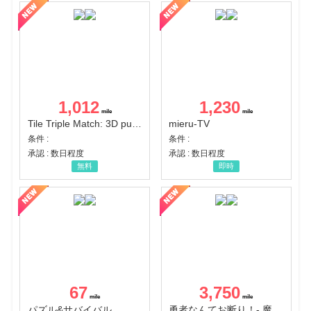
1,012
1,230
Tile Triple Match: 3D puzzle
mieru-TV
条件 :
条件 :
承認 : 数日程度
承認 : 数日程度
無料
即時
67
3,750
パズル&サバイバル
勇者なんてお断り！- 魔王の力で異世界征服