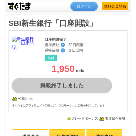
ログイン
無料会員登録
SBI新生銀行「口座開設」
口座開設完了
獲得反映
:
30日程度
？
通帳反映
:
３日以内
？
無料
1,950
掲載終了しました
+195mile
すぐたまはアフィリエイト広告など、プロモーション広告を利用しています
グレードボーナス
友達紹介報酬