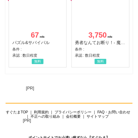
67
3,750
パズル&サバイバル
勇者なんてお断り！- 魔王の力で異世界征服
条件 :
条件 :
承認 : 数日程度
承認 : 数日程度
無料
無料
[PR]
すぐたまTOP
利用規約
プライバシーポリシー
FAQ・お問い合わせ
不正への取り組み
会社概要
サイトマップ
[PR]
ポイントサイトでお小遣い稼ぎなら【すぐたま】