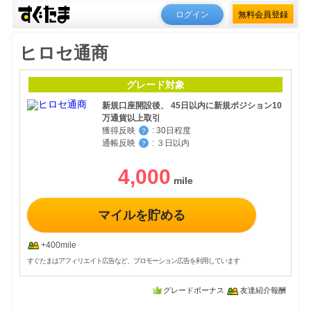
ログイン
無料会員登録
ヒロセ通商
グレード対象
新規口座開設後、 45日以内に新規ポジション10
万通貨以上取引
獲得反映
:
30日程度
？
通帳反映
:
３日以内
？
4,000
マイルを貯める
+400mile
すぐたまはアフィリエイト広告など、プロモーション広告を利用しています
グレードボーナス
友達紹介報酬