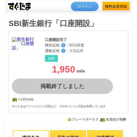
ログイン
無料会員登録
SBI新生銀行「口座開設」
口座開設完了
獲得反映
:
30日程度
？
通帳反映
:
３日以内
？
無料
1,950
掲載終了しました
+195mile
すぐたまはアフィリエイト広告など、プロモーション広告を利用しています
グレードボーナス
友達紹介報酬