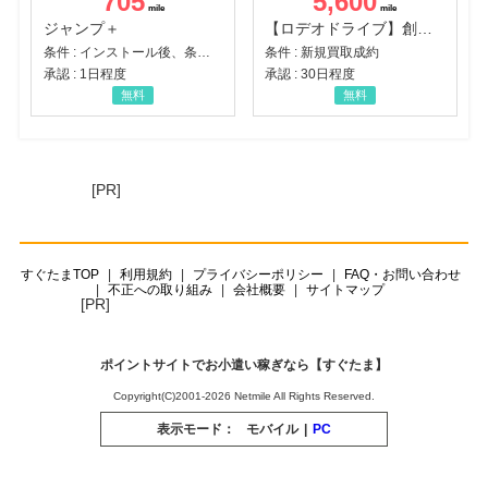
705
5,600
ジャンプ＋
【ロデオドライブ】創業70年の信頼と高価買取を実現！ブランド品・貴金属の無料査定
条件 : インストール後、条件達成
条件 : 新規買取成約
承認 : 1日程度
承認 : 30日程度
無料
無料
[PR]
すぐたまTOP
利用規約
プライバシーポリシー
FAQ・お問い合わせ
不正への取り組み
会社概要
サイトマップ
[PR]
ポイントサイトでお小遣い稼ぎなら【すぐたま】
Copyright(C)2001-2026 Netmile All Rights Reserved.
表示モード：
モバイル
|
PC