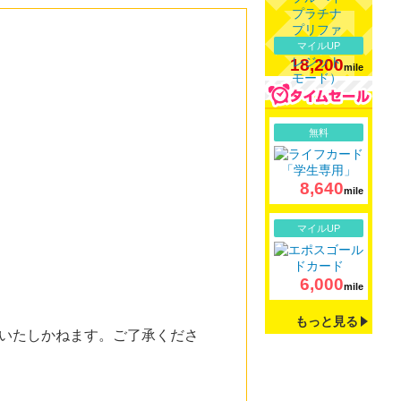
マイルUP
18,200
mile
詳細
無料
8,640
mile
詳細
マイルUP
6,000
mile
もっと見る
いたしかねます。ご了承くださ