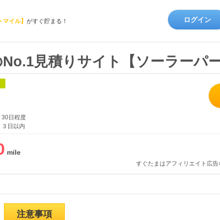
ログイン
トマイル】
がすぐ貯まる！
No.1見積りサイト【ソーラーパ
象
30日程度
３日以内
0
すぐたまはアフィリエイト広告
注意事項