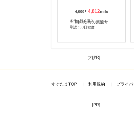
4,812
4,000
条件 : 新規購入
承認 : 30日程度
[PR]
すぐたまTOP
利用規約
プライバ
[PR]