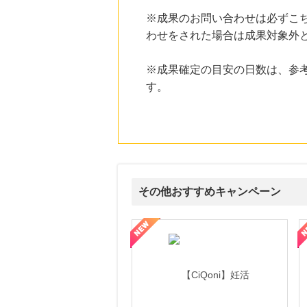
※成果のお問い合わせは必ずこ
10時間前
わせをされた場合は成果対象外
ブックオフオンライン販売
3.0
%mile
にお申し込みがありました
※成果確定の目安の日数は、参
20時間前
す。
すかいらーくの宅配
2.0
%mile
にお申し込みがありました
1時間前
楽天市場
2.0
%mile
にお申し込みがありました
その他おすすめキャンペーン
8時間前
L.L.Beanオンラインショップ
1.9
式サイト】スーツケース・バッグ
【ロデオドライブ】創業70年の信頼と高価買取を実現！ブランド品
【ファビウス公式EC】すべて
%mile
にお申し込みがありました