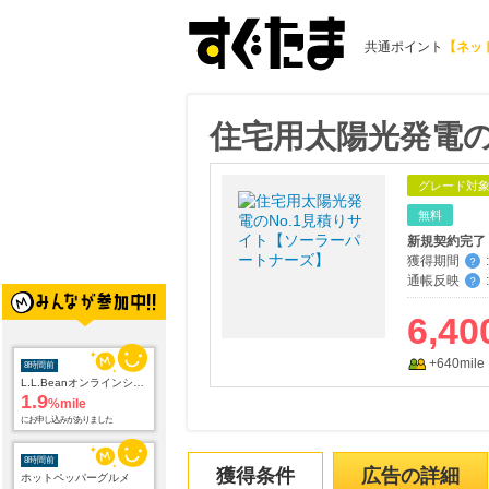
共通ポイント
【ネッ
住宅用太陽光発電の
グレード対
無料
新規契約完了
獲得期間
:
？
通帳反映
:
？
6,40
8時間前
+640mile
L.L.Beanオンラインショップ
1.9
%mile
にお申し込みがありました
8時間前
ホットペッパーグルメ
獲得条件
広告の詳細
100
mile