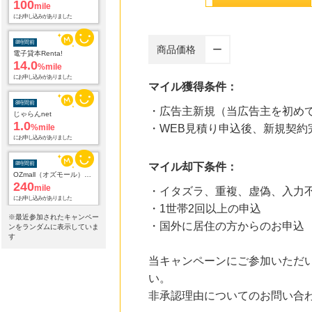
にお申し込みがありました
8時間前
電子貸本Renta!
商品価格
ー
14.0
%mile
にお申し込みがありました
マイル獲得条件：
8時間前
じゃらんnet
・広告主新規（当広告主を初め
1.0
%mile
・WEB見積り申込後、新規契約
にお申し込みがありました
8時間前
マイル却下条件：
OZmall（オズモール） ヘアサロン
240
mile
・イタズラ、重複、虚偽、入力
にお申し込みがありました
・1世帯2回以上の申込
8時間前
※最近参加されたキャンペー
・国外に居住の方からのお申込
Yahoo!ショッピング
ンをランダムに表示していま
2.0
す
%mile
にお申し込みがありました
当キャンペーンにご参加いただ
8時間前
い。
Qoo10
非承認理由についてのお問い合
3.0
%mile
にお申し込みがありました