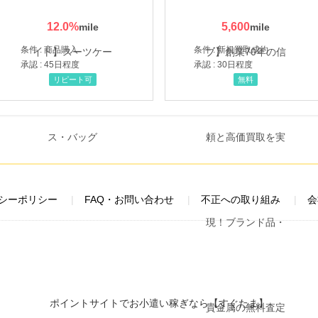
12.0
%
5,600
条件 : 商品購入
条件 : 新規買取成約
承認 : 45日程度
承認 : 30日程度
リピート可
無料
シーポリシー
FAQ・お問い合わせ
不正への取り組み
会
ポイントサイトでお小遣い稼ぎなら【すぐたま】