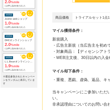
2.0
%mile
にお申し込みがありました
1時間前
商品価格
トライアルセット1点1,
Joshin webショップ
1.0
%mile
にお申し込みがありました
マイル獲得条件：
1時間前
新規購入
DHCオンラインショップ
2.0
%mile
・広告主新規（当広告主を初め
にお申し込みがありました
・対象商品：【ディセンシアト
1時間前
・WEB注文後、30日以内の入金
L.L.Beanオンラインショップ
1.9
%mile
にお申し込みがありました
マイル却下条件：
※最近参加されたキャンペー
4時間前
・重複、悪戯、虚偽、返品、キ
ンをランダムに表示していま
ブックオフオンライン販売
す
3.0
%mile
にお申し込みがありました
当キャンペーンにご参加いただ
い。
14時間前
デザイン豊富でお得な電報サービス【VERY CARD】
非承認理由についてのお問い合
8.0
%mile