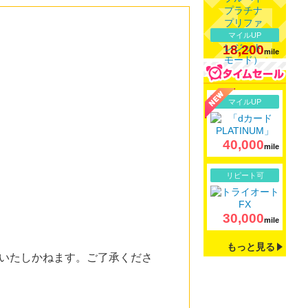
マイルUP
18,200
mile
詳細
マイルUP
40,000
mile
詳細
リピート可
30,000
mile
もっと見る
いたしかねます。ご了承くださ