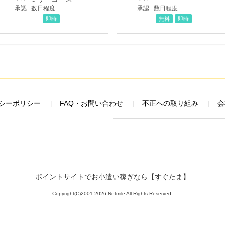
承認 : 数日程度
承認 : 数日程度
即時
無料
即時
シーポリシー
FAQ・お問い合わせ
不正への取り組み
会
ポイントサイトでお小遣い稼ぎなら【すぐたま】
Copyright(C)2001-2026 Netmile All Rights Reserved.