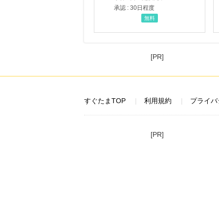
承認 : 30日程度
無料
[PR]
すぐたまTOP
利用規約
プライバ
[PR]