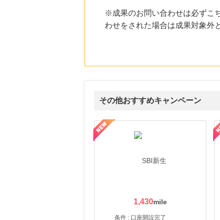
にお申し込みがありました
※成果のお問い合わせは必ずこ
19時間前
わせをされた場合は成果対象外
楽天市場
2.0
%mile
にお申し込みがありました
23時間前
ファンケルオンライン
15.0
%mile
にお申し込みがありました
その他おすすめキャンペーン
1時間前
国内最大級の総合電子書籍ストア ブックライブ
3.0
%mile
ルナ ファミリーコース
ギフ活
三井シ
にお申し込みがありました
1時間前
Yahoo!ショッピング
2.0
%mile
にお申し込みがありました
1,430
条件 : 口座開設完了