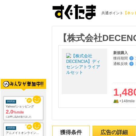
共通ポイント
【ネッ
【株式会社DECE
新規購入
獲得期間
:
？
通帳反映
:
？
1,48
1時間前
+148mile
Yahoo!ショッピング
2.0
%mile
にお申し込みがありました
1時間前
獲得条件
広告の詳細
アニメイトオンラインショップ