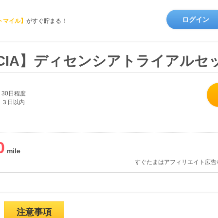
ログイン
トマイル】
がすぐ貯まる！
NCIA】ディセンシアトライアルセ
30日程度
３日以内
0
すぐたまはアフィリエイト広告
注意事項