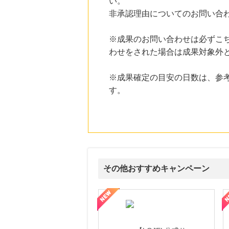
い。
にお申し込みがありました
非承認理由についてのお問い合
23時間前
HMV & BOOKS online
※成果のお問い合わせは必ずこ
3.0
%mile
にお申し込みがありました
わせをされた場合は成果対象外
24時間前
※成果確定の目安の日数は、参
【冷製ポタージュ】新規商品購入
900
mile
す。
にお申し込みがありました
5時間前
じゃらんnet
1.0
%mile
にお申し込みがありました
5時間前
OZmall（オズモール） ヘアサロン
その他おすすめキャンペーン
240
mile
にお申し込みがありました
頼と高価買取を実現！ブランド品・貴金属の無料査定
【ファビウス公式EC】すべての女性を美しくをテーマにした商品で女
【IT