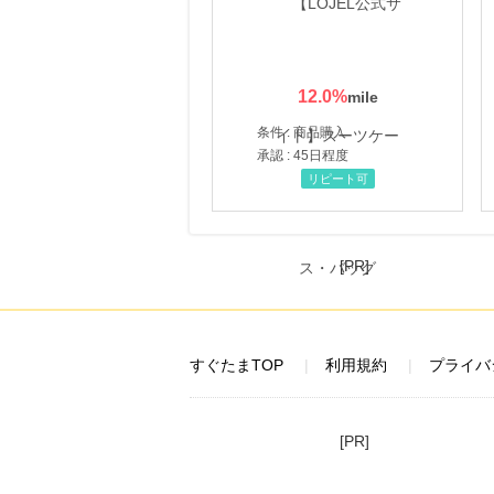
12.0
%
条件 : 商品購入
承認 : 45日程度
リピート可
[PR]
すぐたまTOP
利用規約
プライバ
[PR]