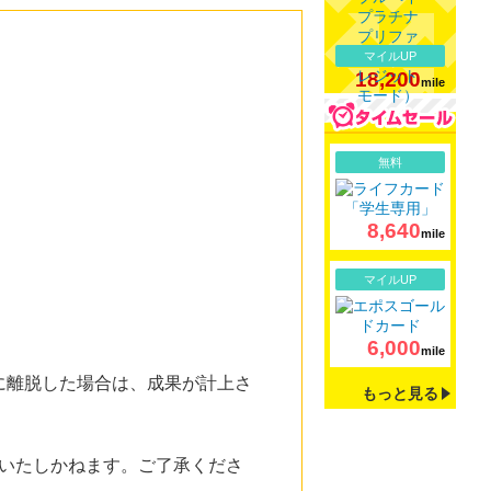
マイルUP
18,200
mile
詳細
無料
8,640
mile
詳細
マイルUP
6,000
mile
に離脱した場合は、成果が計上さ
もっと見る
いたしかねます。ご了承くださ