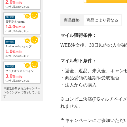
2.0
%mile
にお申し込みがありました
5時間前
商品価格
商品により異なる
電子貸本Renta!
14.0
%mile
にお申し込みがありました
マイル獲得条件：
5時間前
WEB注文後、30日以内の入金確
Joshin webショップ
1.0
%mile
にお申し込みがありました
マイル却下条件：
7時間前
・返金、返品、未入金、キャン
ブックオフオンライン販売
3.0
%mile
・商品受領の延期や受取拒否
にお申し込みがありました
・法人からの購入
※最近参加されたキャンペー
22時間前
ンをランダムに表示していま
楽天市場
す
※コンビニ決済(PGマルチペイ
2.0
%mile
れません。
にお申し込みがありました
22時間前
当キャンペーンにご参加いただ
楽天ブックス
1.0
%mile