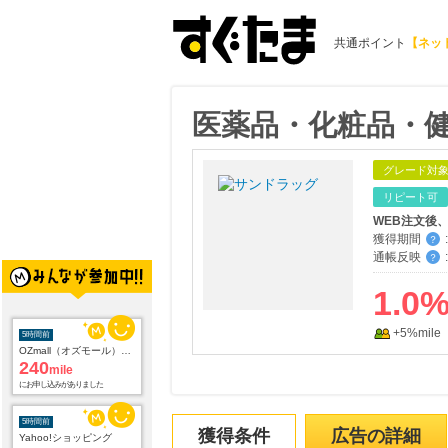
共通ポイント
【ネッ
医薬品・化粧品・健康
グレード対
リピート可
WEB注文後
獲得期間
:
？
通帳反映
:
？
1.0
+5%mile
5時間前
OZmall（オズモール） ヘアサロン
240
mile
にお申し込みがありました
5時間前
獲得条件
広告の詳細
Yahoo!ショッピング