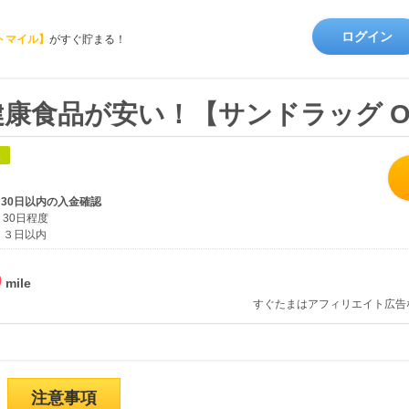
ログイン
トマイル】
がすぐ貯まる！
食品が安い！【サンドラッグ Onlin
象
、30日以内の入金確認
30日程度
３日以内
%
すぐたまはアフィリエイト広告
注意事項