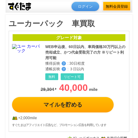
ログイン
無料会員登録
ユーカーパック 車買取
グレード対象
WEB申込後、60日以内、車両価格30万円以上の
売却成立、かつ代金受取完了の方 ※リピート利
用可能
獲得反映
:
30日程度
？
通帳反映
:
３日以内
？
無料
リピート可
40,000
29,304
マイルを貯める
+2,000mile
すぐたまはアフィリエイト広告など、プロモーション広告を利用しています