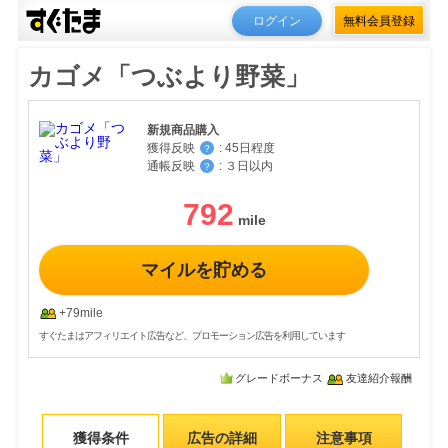
ログイン
無料会員登録
カゴメ「つぶより野菜」
新規商品購入
獲得反映
:
45日程度
？
通帳反映
:
３日以内
？
792
マイルを貯める
+79mile
すぐたまはアフィリエイト広告など、プロモーション広告を利用しています
グレードボーナス
友達紹介報酬
獲得条件
広告の詳細
注意事項