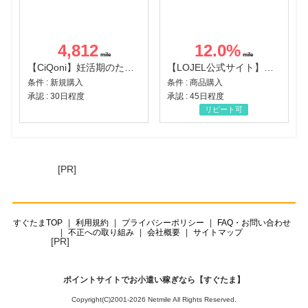
4,812
12.0
%
【CiQoni】妊活期のための葉酸サプリ
【LOJEL公式サイト】スーツケース・バッグ
条件 : 新規購入
条件 : 商品購入
承認 : 30日程度
承認 : 45日程度
リピート可
[PR]
すぐたまTOP
利用規約
プライバシーポリシー
FAQ・お問い合わせ
不正への取り組み
会社概要
サイトマップ
[PR]
ポイントサイトでお小遣い稼ぎなら【すぐたま】
Copyright(C)2001-2026 Netmile All Rights Reserved.