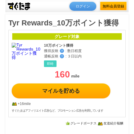
ログイン
無料会員登録
Tyr Rewards_10万ポイント獲得
グレード対象
10万ポイント獲得
獲得反映
:
数日程度
？
通帳反映
:
３日以内
？
即時
160
マイルを貯める
+16mile
すぐたまはアフィリエイト広告など、プロモーション広告を利用しています
グレードボーナス
友達紹介報酬