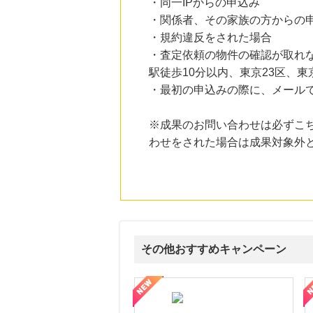
・同一IPからの申込み
・関係者、その家族の方からの
・規約違反をされた場合
・査定依頼の物件の確認が取れ
駅徒歩10分以内、東京23区、
・最初の申込みの際に、メール
※成果のお問い合わせは必ずこ
わせをされた場合は成果対象外
その他おすすめキャンペーン
道本店
I新生銀行「口座開設」
ルナルナ ファミリーコース