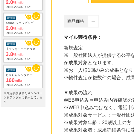
にお申し込みがありました
4時間前
Yahoo!ショッピング
商品価格
ー
2.0
%mile
にお申し込みがありました
マイル獲得条件：
4時間前
【マツキヨココカラオンラインストア】マツモトキヨシ・ココカラファイン公式通販サイト
新規査定
3.8
%mile
※一般社団法人が提供する公平な
にお申し込みがありました
が成果対象となります。
5時間前
※お一人様1回のみの成果となり
じゃらんレンタカー
160
mile
※物件査定が複数件の場合、成
にお申し込みがありました
▼成果の流れ
7時間前
※最近参加されたキャンペー
ブックオフオンライン販売
ンをランダムに表示していま
WEB申込み⇒申込み内容確認
3.0
す
%mile
※WEB申込みではなく、電話申
にお申し込みがありました
※成果対象サービス：一般社団
18時間前
※成果対象年齢：20歳以上の方
デザイン豊富でお得な電報サービス【VERY CARD】
8.0
%mile
※成果対象者：成果詳細条件に
にお申し込みがありました