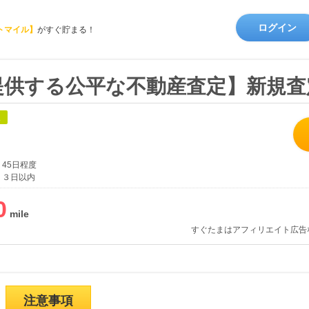
ログイン
トマイル】
がすぐ貯まる！
提供する公平な不動産査定】新規査
象
45日程度
３日以内
0
すぐたまはアフィリエイト広告
注意事項