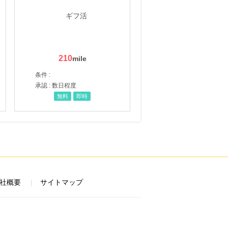
210
条件 :
承認 : 数日程度
無料
即時
社概要
サイトマップ