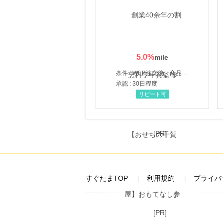
5.0
%
条件 : WEB注文後、商品受け取り+入金確認時点
承認 : 30日程度
リピート可
[PR]
すぐたまTOP
利用規約
プライバ
[PR]