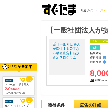
共通ポイント
【ネッ
【一般社団法人が
グレード対
無料
新規査定
獲得期間
:
？
通帳反映
:
？
8,00
4時間前
+800mile
レコチョク 日本最大級の音楽配信サイト
2.0
%mile
にお申し込みがありました
4時間前
セブンネットショッピング(セブン-イレブン受取なら送料無料)
獲得条件
広告の詳細
2.0
%mile