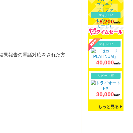
マイルUP
18,200
mile
詳細
マイルUP
定結果報告の電話対応をされた方
40,000
mile
詳細
リピート可
30,000
mile
もっと見る