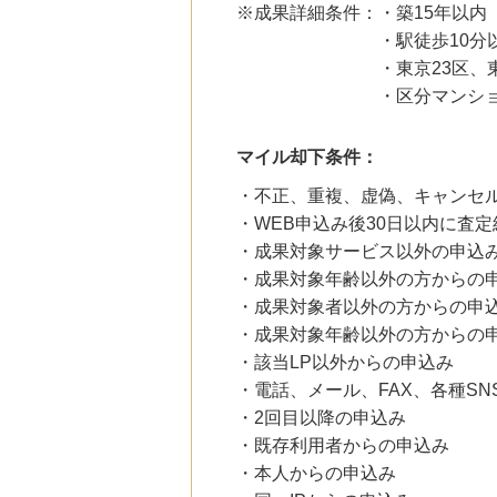
※成果詳細条件：・築15年以内
・駅徒歩10分以
22時間前
楽天ブックス
・東京23区、東京都下（
1.0
%mile
・区分マンション（
にお申し込みがありました
22時間前
楽天市場
マイル却下条件：
2.0
%mile
にお申し込みがありました
・不正、重複、虚偽、キャンセ
・WEB申込み後30日以内に査
2時間前
・成果対象サービス以外の申込
ファンケルオンライン
15.0
%mile
・成果対象年齢以外の方からの
にお申し込みがありました
・成果対象者以外の方からの申
4時間前
・成果対象年齢以外の方からの
レコチョク 日本最大級の音楽配信サイト
・該当LP以外からの申込み
2.0
%mile
にお申し込みがありました
・電話、メール、FAX、各種S
・2回目以降の申込み
・既存利用者からの申込み
・本人からの申込み