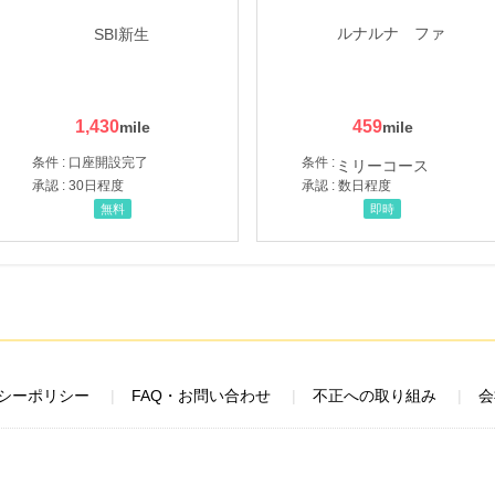
1,430
459
条件 : 口座開設完了
条件 :
承認 : 30日程度
承認 : 数日程度
無料
即時
シーポリシー
FAQ・お問い合わせ
不正への取り組み
会