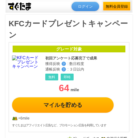
ログイン
無料会員登録
KFCカードプレゼントキャンペー
ン
グレード対象
初回アンケート応募完了で成果
獲得反映
:
数日程度
？
通帳反映
:
３日以内
？
無料
即時
64
マイルを貯める
+6mile
すぐたまはアフィリエイト広告など、プロモーション広告を利用しています