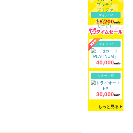
マイルUP
18,200
mile
詳細
マイルUP
40,000
mile
詳細
リピート可
30,000
mile
もっと見る