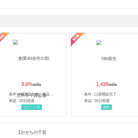
ルナルナ ファミリーコース
5.0
%
1,430
条件 : WEB注文後、商品受け取り+入金確認時点
条件 : 口座開設完了
承認 : 30日程度
承認 : 30日程度
リピート可
無料