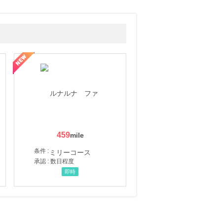
459
条件 :
承認 : 数日程度
即時