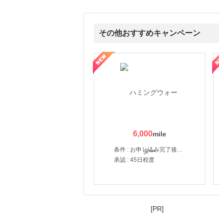
にお申し込みがありました
10時間前
ブックオフオンライン販売
その他おすすめキャンペーン
3.0
%mile
にお申し込みがありました
賀監修【おせちの千賀屋】おもてなし参道本店
SBI新生銀行「口座開設」
21時間前
デザイン豊富でお得な電報サービス【VERY CARD】
8.0
%mile
にお申し込みがありました
1時間前
楽天市場
2.0
%mile
にお申し込みがありました
6,000
1時間前
条件 : お申し込み完了後、決済登録完了と1ヶ月以内のサーバー初回設置。
楽天市場 おすすめブランド
承認 : 45日程度
1.0
%mile
にお申し込みがありました
[PR]