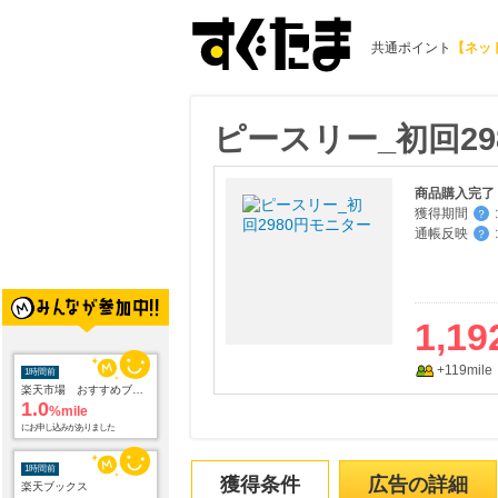
共通ポイント
【ネッ
ピースリー_初回29
商品購入完了
獲得期間
:
？
通帳反映
:
？
1,19
1時間前
+119mile
楽天市場 おすすめブランド
1.0
%mile
にお申し込みがありました
1時間前
獲得条件
広告の詳細
楽天ブックス