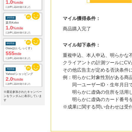
1.0
%mile
にお申し込みがありました
1時間前
マイル獲得条件：
楽天Kobo
1.0
%mile
商品購入完了
にお申し込みがありました
6時間前
マイル却下条件：
Oisix(おいしっくす）
555
mile
重複申込、本人申込、明らかな不
にお申し込みがありました
クライアントの計測ツールにCV
7時間前
その他広告主が定める否決条件
Yahoo!ショッピング
2.0
例：明らかに対象性別がある商
%mile
にお申し込みがありました
同一ユーザーID・生年月日で
明らかに虚偽の住所を活用し
※最近参加されたキャンペー
7時間前
ンをランダムに表示していま
【マツキヨココカラオンラインストア】マツモトキヨシ・ココカラファイン公式通販サイト
明らかに虚偽のカード番号を
す
3.8
%mile
※成果に関する問い合わせは受
にお申し込みがありました
7時間前
DHCオンラインショップ
2.0
%mile