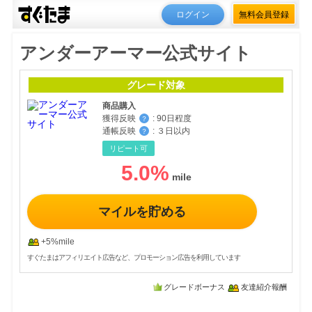
ログイン
無料会員登録
アンダーアーマー公式サイト
グレード対象
商品購入
獲得反映
:
90日程度
？
通帳反映
:
３日以内
？
リピート可
5.0
%
マイルを貯める
+5%mile
すぐたまはアフィリエイト広告など、プロモーション広告を利用しています
グレードボーナス
友達紹介報酬