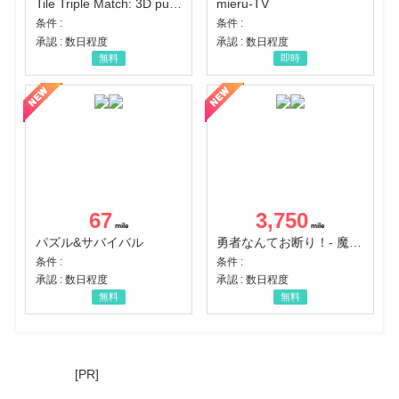
Tile Triple Match: 3D puzzle
mieru-TV
条件 :
条件 :
承認 : 数日程度
承認 : 数日程度
無料
即時
67
3,750
パズル&サバイバル
勇者なんてお断り！- 魔王の力で異世界征服
条件 :
条件 :
承認 : 数日程度
承認 : 数日程度
無料
無料
[PR]