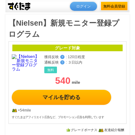
ログイン
無料会員登録
【Nielsen】新規モニター登録プ
ログラム
グレード対象
獲得反映
:
120日程度
？
通帳反映
:
３日以内
？
無料
540
マイルを貯める
+54mile
すぐたまはアフィリエイト広告など、プロモーション広告を利用しています
グレードボーナス
友達紹介報酬