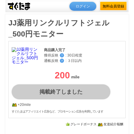
ログイン
無料会員登録
JJ薬用リンクルリフトジェル
_500円モニター
商品購入完了
獲得反映
:
30日程度
？
通帳反映
:
３日以内
？
200
掲載終了しました
+20mile
すぐたまはアフィリエイト広告など、プロモーション広告を利用しています
グレードボーナス
友達紹介報酬