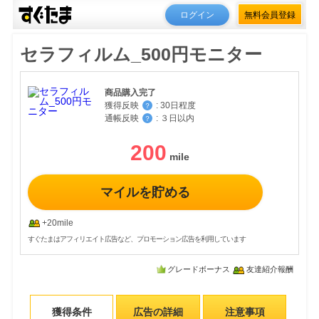
ログイン
無料会員登録
セラフィルム_500円モニター
商品購入完了
獲得反映
:
30日程度
？
通帳反映
:
３日以内
？
200
マイルを貯める
+20mile
すぐたまはアフィリエイト広告など、プロモーション広告を利用しています
グレードボーナス
友達紹介報酬
獲得条件
広告の詳細
注意事項