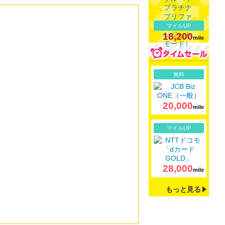
マイルUP
18,200
mile
詳細
無料
20,000
mile
詳細
マイルUP
28,000
mile
もっと見る