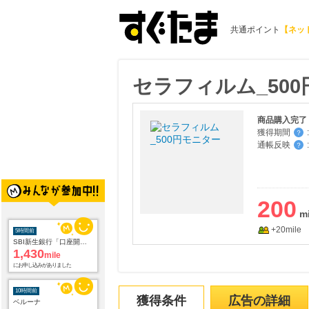
共通ポイント
【ネッ
セラフィルム_50
商品購入完了
獲得期間
:
？
通帳反映
:
？
200
5時間前
+20mile
SBI新生銀行「口座開設」
1,430
mile
にお申し込みがありました
10時間前
ベルーナ
獲得条件
広告の詳細
2.0
%mile