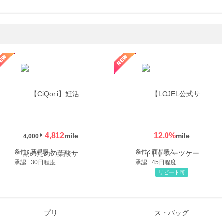
年の信頼と高価買取を実現！ブランド品・貴金属の無料査定
4,812
12.0
%
4,000
条件 : 新規購入
条件 : 商品購入
承認 : 30日程度
承認 : 45日程度
リピート可