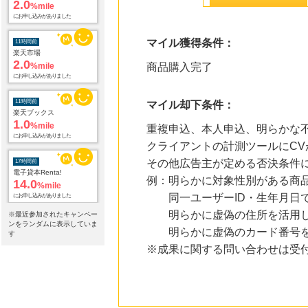
にお申し込みがありました
11時間前
マイル獲得条件：
楽天市場
2.0
%mile
商品購入完了
にお申し込みがありました
11時間前
マイル却下条件：
楽天ブックス
1.0
%mile
重複申込、本人申込、明らかな不
にお申し込みがありました
クライアントの計測ツールにCV
17時間前
その他広告主が定める否決条件
電子貸本Renta!
14.0
%mile
例：明らかに対象性別がある商
にお申し込みがありました
同一ユーザーID・生年月日で
17時間前
明らかに虚偽の住所を活用し
※最近参加されたキャンペー
Yahoo!ショッピング
ンをランダムに表示していま
明らかに虚偽のカード番号を
2.0
す
%mile
にお申し込みがありました
※成果に関する問い合わせは受
17時間前
ホットペッパーグルメ
100
mile
にお申し込みがありました