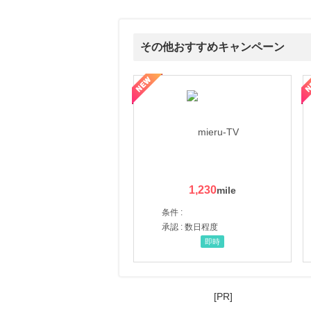
17時間前
じゃらんnet
1.0
その他おすすめキャンペーン
%mile
にお申し込みがありました
ni】妊活期のための葉酸サプリ
【LOJEL公式サイト】スーツケース・バッグ
【ロデオドライブ】創業70
20時間前
ブックオフオンライン販売
3.0
%mile
にお申し込みがありました
3時間前
au PAY マーケット
1.0
%mile
にお申し込みがありました
1,230
5時間前
条件 :
SBI新生銀行「口座開設」
1,430
承認 : 数日程度
mile
にお申し込みがありました
即時
[PR]