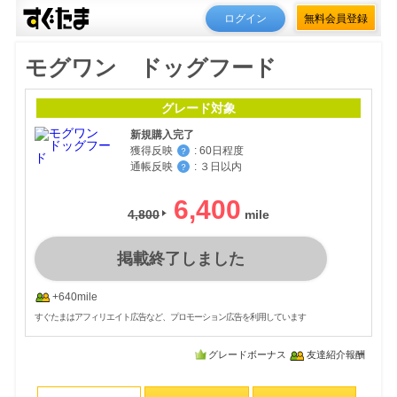
ログイン
無料会員登録
モグワン ドッグフード
グレード対象
新規購入完了
獲得反映
:
60日程度
？
通帳反映
:
３日以内
？
6,400
4,800
掲載終了しました
+640mile
すぐたまはアフィリエイト広告など、プロモーション広告を利用しています
グレードボーナス
友達紹介報酬