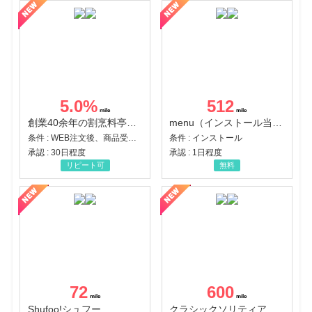
5.0
%
512
創業40余年の割烹料亭千賀監修【おせちの千賀屋】おもてなし参道本店
menu（インストール当日に指定のクーポンコード経由で1,500円（税込）以上の初回注文完了）（Android）
条件 : WEB注文後、商品受け取り+入金確認時点
条件 : インストール
承認 : 30日程度
承認 : 1日程度
リピート可
無料
72
600
Shufoo!シュフー
クラシックソリティア