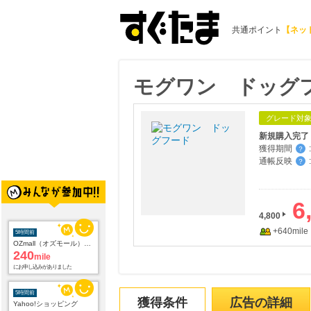
共通ポイント
【ネッ
モグワン ドッグ
グレード対
新規購入完了
獲得期間
:
？
通帳反映
:
？
6
4,800
+640mile
5時間前
OZmall（オズモール） ヘアサロン
240
mile
にお申し込みがありました
5時間前
獲得条件
広告の詳細
Yahoo!ショッピング