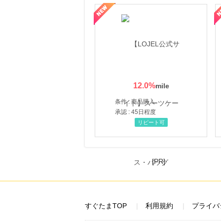
にお申し込みがありました
頼と高価買取を実現！ブランド品・貴金属の無料査定
【ファビウス公式EC】すべての女性を美しくをテーマにした商品で女
【IT
23時間前
HMV & BOOKS online
3.0
%mile
にお申し込みがありました
24時間前
【冷製ポタージュ】新規商品購入
900
mile
12.0
%
にお申し込みがありました
条件 : 商品購入
5時間前
承認 : 45日程度
じゃらんnet
リピート可
1.0
%mile
にお申し込みがありました
5時間前
OZmall（オズモール） ヘアサロン
[PR]
240
mile
にお申し込みがありました
すぐたまTOP
利用規約
プライバ