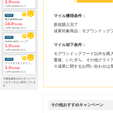
2.0
%mile
にお申し込みがありました
マイル獲得条件：
5時間前
電子貸本Renta!
14.0
%mile
新規購入完了
にお申し込みがありました
成果対象商品：モグワンドッグ
5時間前
Joshin webショップ
マイル却下条件：
1.0
%mile
にお申し込みがありました
モグワンドッグフード以外を購
重複、いたずら、その他クライ
7時間前
ブックオフオンライン販売
※成果に関するお問い合わせは
3.0
%mile
にお申し込みがありました
※最近参加されたキャンペー
22時間前
ンをランダムに表示していま
楽天市場
す
2.0
%mile
にお申し込みがありました
22時間前
その他おすすめキャンペーン
楽天ブックス
1.0
%mile