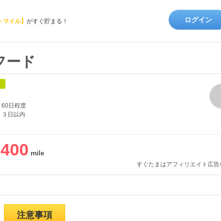
ログイン
トマイル】
がすぐ貯まる！
フード
象
60日程度
３日以内
,400
すぐたまはアフィリエイト広告
注意事項