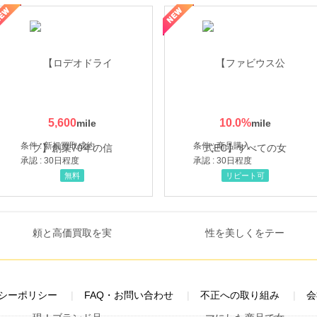
性の美を応援しています
トレンドMoney】相談プロモーション
5,600
10.0
%
条件 : 新規買取成約
条件 : 商品購入
承認 : 30日程度
承認 : 30日程度
無料
リピート可
シーポリシー
FAQ・お問い合わせ
不正への取り組み
会