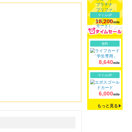
マイルUP
18,200
mile
詳細
無料
8,640
mile
詳細
マイルUP
6,000
mile
もっと見る