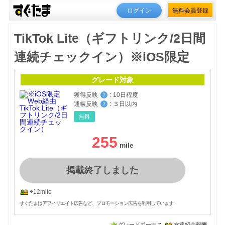
ログイン
無料会員登録
TikTok Lite（ギフトリンク/2日間
連続チェックイン）※iOS限定
グレード対象
獲得反映
:
10日程度
？
通帳反映
:
３日以内
？
無料
255
掲載終了しました
+12mile
すぐたまはアフィリエイト広告など、プロモーション広告を利用しています
グレードボーナス
友達紹介報酬