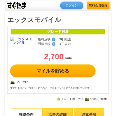
ログイン
無料会員登録
エックスモバイル
グレード対象
獲得反映
:
70日程度
？
通帳反映
:
３日以内
？
2,700
マイルを貯める
+270mile
すぐたまはアフィリエイト広告など、プロモーション広告を利用しています
グレードボーナス
友達紹介報酬
獲得条件
広告の詳細
注意事項