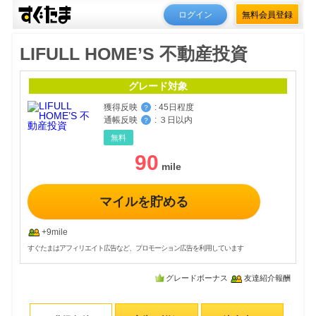
ログイン
無料会員登録
LIFULL HOME’S 不動産投資
グレード対象
獲得反映
:
45日程度
？
通帳反映
:
３日以内
？
無料
90
マイルを貯める
+9mile
すぐたまはアフィリエイト広告など、プロモーション広告を利用しています
グレードボーナス
友達紹介報酬