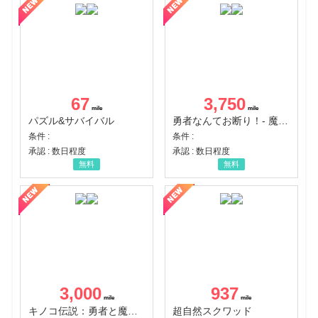
67
3,750
パズル&サバイバル
勇者なんてお断り！- 魔王の力で異世界征服
条件 :
条件 :
承認 : 数日程度
承認 : 数日程度
無料
無料
3,000
937
キノコ伝説：勇者と魔法のランプ
超自然スクワッド