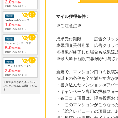
1.0
%mile
にお申し込みがありました
マイル獲得条件：
4時間前
Trip.com（トリップドットコム）ホテル
※ご注意点※
5.0
%mile
にお申し込みがありました
成果受付期限 ：広告クリック
4時間前
成果調査受付期限：広告クリック
アニメイトオンラインショップ
2.0
%mile
※掲載が終了した場合も成果達
にお申し込みがありました
※最大65日程度で報酬が付与さ
22時間前
楽天ブックス
新規で、マンション口コミ投稿
1.0
%mile
※以下の条件を全て満たす方が
にお申し込みがありました
※最近参加されたキャンペー
・書き込んだマンションorアパ
ンをランダムに表示していま
22時間前
す
・キャンペーン専用の投稿フォ
楽天Kobo
1.0
%mile
・各口コミ項目は、評点投票お
にお申し込みがありました
・「このマンションがこうなった
・「総合レビュー」の項目は、1
22時間前
楽天市場
※ご投稿には提携先サイトへの