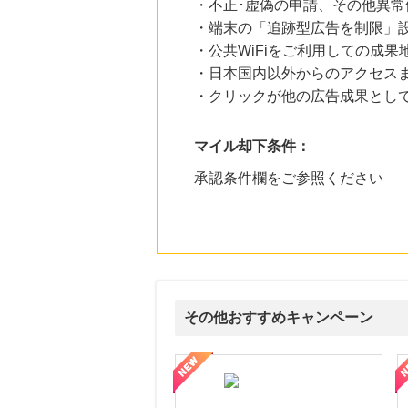
・不正･虚偽の申請、その他異常
・端末の「追跡型広告を制限」
・公共WiFiをご利用しての成果
・日本国内以外からのアクセスま
・クリックが他の広告成果とし
マイル却下条件：
承認条件欄をご参照ください
その他おすすめキャンペーン
属の無料査定
を美しくをテーマにした商品で女性の美を応援しています
【ITトレンドMoney】相談プロモーション
ハ