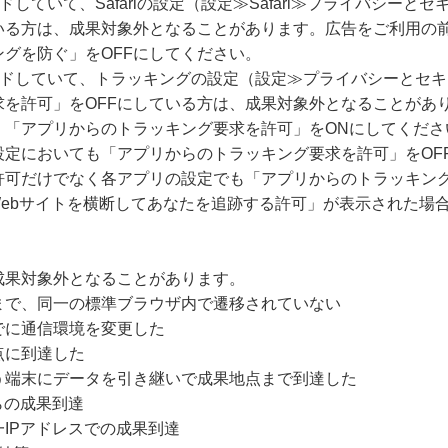
ードしていて、Safariの設定（設定≫Safari≫プライバシー
いる方は、成果対象外となることがあります。広告をご利用の
グを防ぐ」をOFFにしてください。
グレードしていて、トラッキングの設定（設定≫プライバシーとセ
求を許可」をOFFにしている方は、成果対象外となることがあ
、「アプリからのトラッキング要求を許可」をONにしてくださ
設定においても「アプリからのトラッキング要求を許可」をOF
許可だけでなく各アプリの設定でも「アプリからのトラッキング
Webサイトを横断してあなたを追跡する許可」が表示された場
成果対象外となることがあります。
まで、同一の標準ブラウザ内で遷移されていない
でに通信環境を変更した
点に到達した
う端末にデータを引き継いで成果地点まで到達した
らの成果到達
IPアドレスでの成果到達