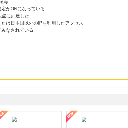
値等
設定がONになっている
地点に到達した
たは日本国以外のIPを利用したアクセス
てみなされている
ミングウォーター【販売代理店】