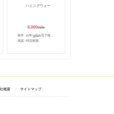
6,000
条件 : お申し込み完了後、決済登録完了と1ヶ月以内のサーバー初回設置。
承認 : 45日程度
社概要
サイトマップ