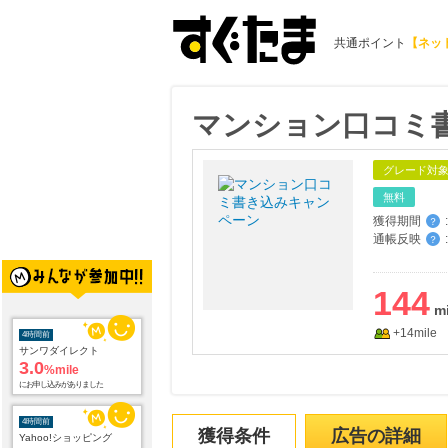
共通ポイント
【ネッ
マンション口コミ
グレード対
無料
獲得期間
:
？
通帳反映
:
？
4時間前
サンワダイレクト
3.0
144
%mile
にお申し込みがありました
+14mile
4時間前
Yahoo!ショッピング
2.0
%mile
にお申し込みがありました
獲得条件
広告の詳細
4時間前
Joshin webショップ