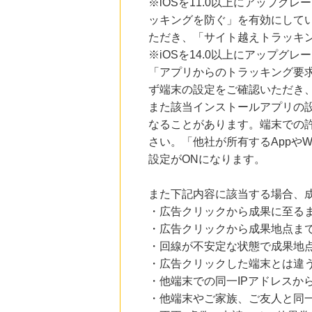
※iOSを11.0以上にアップグレ
ッキングを防ぐ」を有効にして
ただき、「サイト越えトラッキン
※iOSを14.0以上にアップ
「アプリからのトラッキング要
ず端末の設定をご確認いただき
また該当インストールアプリの
なることがあります。端末での
さい。「他社が所有するAppや
設定がONになります。
また下記内容に該当する場合、
・広告クリックから成果に至る
・広告クリックから成果地点ま
・回線が不安定な状態で成果地
・広告クリックした端末とは違
・他端末での同一IPアドレスか
・他端末やご家族、ご友人と同一