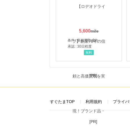
5,600
条件 : 新規買取成約
承認 : 30日程度
無料
[PR]
すぐたまTOP
利用規約
プライバ
[PR]