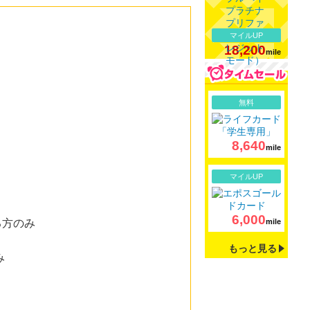
マイルUP
18,200
mile
詳細
無料
8,640
mile
詳細
マイルUP
6,000
る方のみ
mile
もっと見る
み