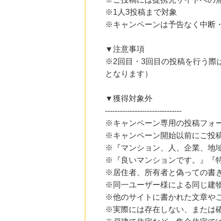
2.0
%mile
※1人3投稿まで対象
にお申し込みがありました
※キャンペーンは予告なく中断
4時間前
adidas Online Shop（アディダスオンラインショップ）
1.0
%mile
▼注意事項
にお申し込みがありました
※2回目・3回目の投稿を行う際
4時間前
となります）
じゃらんnet
1.0
%mile
にお申し込みがありました
▼獲得対象外
-------------------------------
4時間前
※キャンペーン専用の投稿フォ
サンワダイレクト
3.0
%mile
※キャンペーン開始以前にご投
にお申し込みがありました
※『マンション、人、企業、地
※『良いマンションです。』『
※居住者、所有者と偽っての書
※同一ユーザー様による同じ建
※他のサイトに書かれた文章や
※実際には存在しない、または