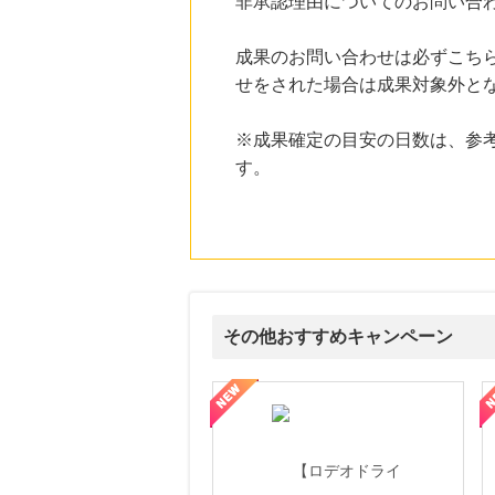
非承認理由についてのお問い合
にお申し込みがありました
21時間前
成果のお問い合わせは必ずこち
スチールラックの「ルミナスクラブ」
せをされた場合は成果対象外と
3.0
%mile
にお申し込みがありました
※成果確定の目安の日数は、参
21時間前
す。
Qoo10
3.0
%mile
にお申し込みがありました
14時間前
楽天市場
2.0
%mile
にお申し込みがありました
その他おすすめキャンペーン
14時間前
楽天Kobo
1.0
%mile
属の無料査定
を美しくをテーマにした商品で女性の美を応援しています
【ITトレンドMoney】相談プロモーション
ハ
にお申し込みがありました