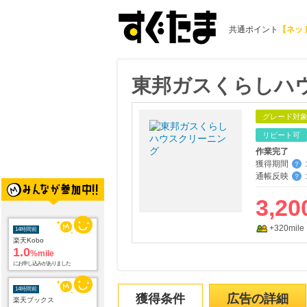
共通ポイント
【ネッ
東邦ガスくらしハ
グレード対
リピート可
作業完了
獲得期間
:
？
通帳反映
:
？
3,20
+320mile
14時間前
楽天Kobo
1.0
%mile
にお申し込みがありました
14時間前
獲得条件
広告の詳細
楽天ブックス