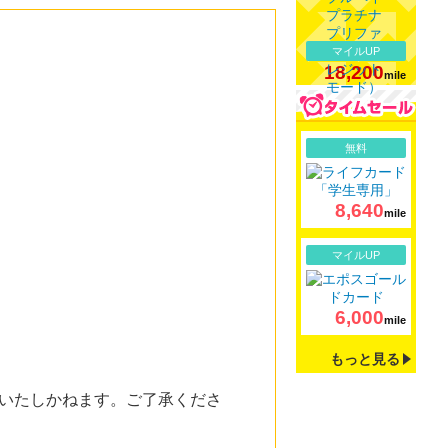
マイルUP
18,200
mile
詳細
無料
8,640
mile
詳細
マイルUP
6,000
mile
もっと見る
いたしかねます。ご了承くださ