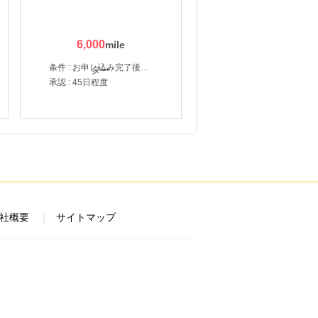
6,000
条件 : お申し込み完了後、決済登録完了と1ヶ月以内のサーバー初回設置。
承認 : 45日程度
社概要
サイトマップ