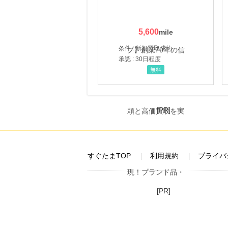
5,600
条件 : 新規買取成約
承認 : 30日程度
無料
[PR]
すぐたまTOP
利用規約
プライバ
[PR]