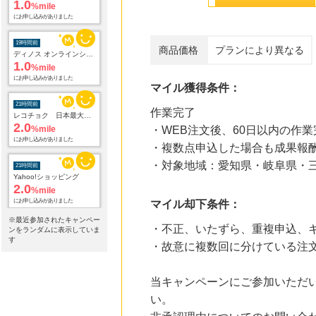
1.0
%mile
にお申し込みがありました
19時間前
商品価格
プランにより異なる
ディノス オンラインショップ
1.0
%mile
にお申し込みがありました
マイル獲得条件：
21時間前
作業完了
レコチョク 日本最大級の音楽配信サイト
2.0
%mile
・WEB注文後、60日以内の作業
にお申し込みがありました
・複数点申込した場合も成果報
・対象地域：愛知県・岐阜県・
21時間前
Yahoo!ショッピング
2.0
%mile
にお申し込みがありました
マイル却下条件：
※最近参加されたキャンペー
・不正、いたずら、重複申込、
21時間前
ンをランダムに表示していま
L.L.Beanオンラインショップ
す
・故意に複数回に分けている注
1.9
%mile
にお申し込みがありました
当キャンペーンにご参加いただ
21時間前
い。
ORBIS オルビス
3.5
%mile