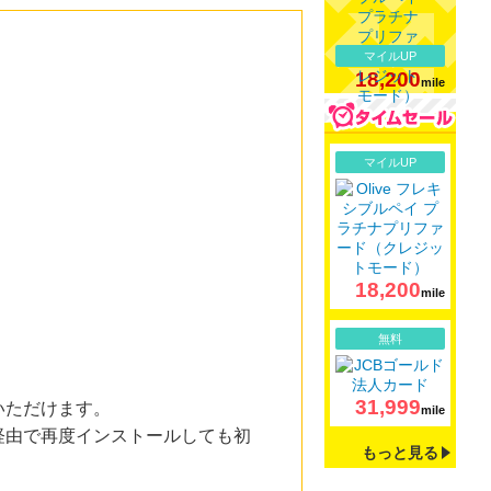
マイルUP
18,200
mile
詳細
マイルUP
18,200
mile
詳細
無料
31,999
いただけます。
mile
経由で再度インストールしても初
もっと見る