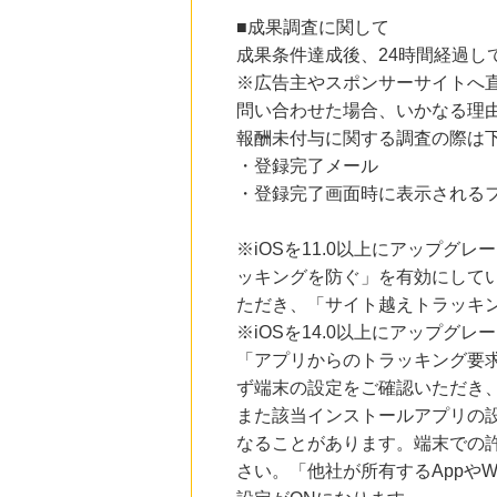
ブックオフオンライン販売
■成果調査に関して
3.0
%mile
成果条件達成後、24時間経過
にお申し込みがありました
※広告主やスポンサーサイトへ
22時間前
問い合わせた場合、いかなる理
＠ｃｏｓｍｅ ｓｈｏｐｐｉｎｇ
3.0
%mile
報酬未付与に関する調査の際は
にお申し込みがありました
・登録完了メール
・登録完了画面時に表示されるフ
9時間前
楽天市場
2.0
%mile
※iOSを11.0以上にアップグレ
にお申し込みがありました
ッキングを防ぐ」を有効にして
9時間前
ただき、「サイト越えトラッキン
楽天Kobo
1.0
%mile
※iOSを14.0以上にアップ
にお申し込みがありました
「アプリからのトラッキング要
ず端末の設定をご確認いただき
また該当インストールアプリの
なることがあります。端末での
さい。「他社が所有するAppや