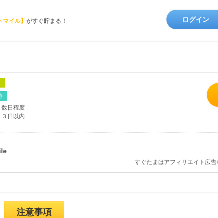
ログイン
トマイル】
がすぐ貯まる！
象
時
数日程度
３日以内
すぐたまはアフィリエイト広告
注意事項