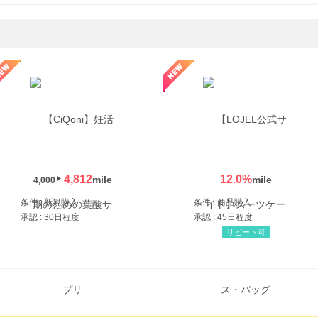
年の信頼と高価買取を実現！ブランド品・貴金属の無料査定
4,812
12.0
%
4,000
条件 : 新規購入
条件 : 商品購入
承認 : 30日程度
承認 : 45日程度
リピート可