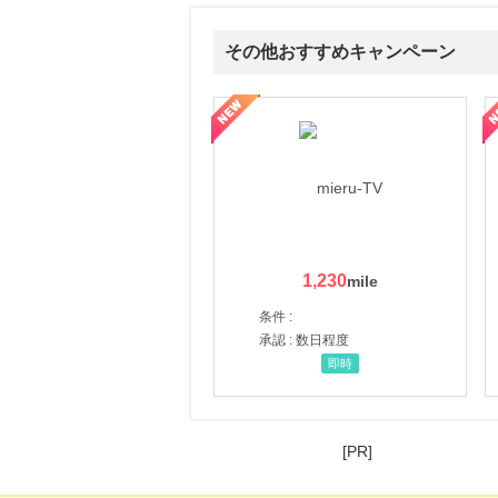
その他おすすめキャンペーン
ni】妊活期のための葉酸サプリ
【LOJEL公式サイト】スーツケース・バッグ
【ロデオドライブ】創業70
1,230
条件 :
承認 : 数日程度
即時
[PR]