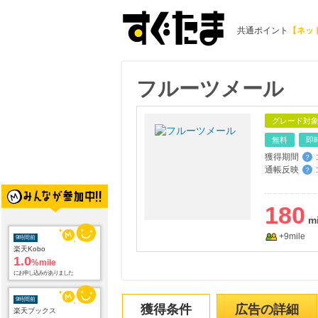
共通ポイント
【ネッ
フルーツメール
グレード対
無料
即
獲得期間
:
？
通帳反映
:
？
9時間前
180
楽天Kobo
1.0
%mile
+9mile
にお申し込みがありました
9時間前
楽天ブックス
1.0
%mile
にお申し込みがありました
獲得条件
広告の詳細