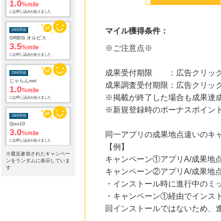
15時間前
ORBIS オルビス
3.5
%mile
マイル獲得条件：
にお申し込みがありました
※ご注意点※
15時間前
じゃらんnet
1.0
%mile
成果受付期限 ：広告クリック
にお申し込みがありました
成果調査受付期限：広告クリック
15時間前
※掲載が終了した場合も成果達
Qoo10
3.0
%mile
※新規登録時のボーナスポイント
にお申し込みがありました
同一アプリの成果地点違いのキ
15時間前
カスミ・マルエツのネットスーパー オンラインデリバリー
【例】
2.0
%mile
※最近参加されたキャンペー
キャンペーン①アプリA/成果地点
にお申し込みがありました
ンをランダムに表示していま
す
キャンペーン②アプリA/成果地点
15時間前
・インストール時に進行中のミ
DHCオンラインショップ
2.0
%mile
・キャンペーン①経由でインス
にお申し込みがありました
回インストールではないため、
18時間前