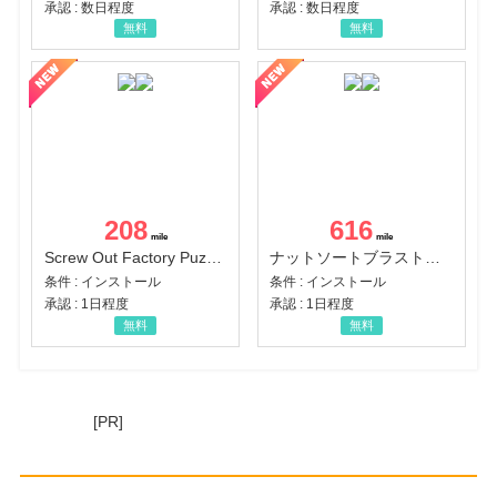
承認 : 数日程度
承認 : 数日程度
無料
無料
208
616
Screw Out Factory Puzzle 3D（経験値バーのマイルストーンを5にする（ユーザーレベル5に到達する））（Android）
ナットソートブラスト：カラーパズル（チャレンジ11完了）（Android）
条件 : インストール
条件 : インストール
承認 : 1日程度
承認 : 1日程度
無料
無料
[PR]