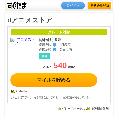
ログイン
無料会員登録
dアニメストア
グレード対象
無料お試し登録
獲得反映
:
1日程度
？
通帳反映
:
３日以内
？
無料
540
216
マイルを貯める
+54mile
すぐたまはアフィリエイト広告など、プロモーション広告を利用しています
グレードボーナス
友達紹介報酬