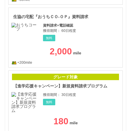
生協
生協の宅配『おうちＣＯ-ＯＰ』資料請求
資料請求+電話確認
獲得期間：
60日程度
無料
2,000
+200mile
【進
グレード対象
【進学応援キャンペーン】新規資料請求プログラム
獲得期間：
30日程度
無料
180