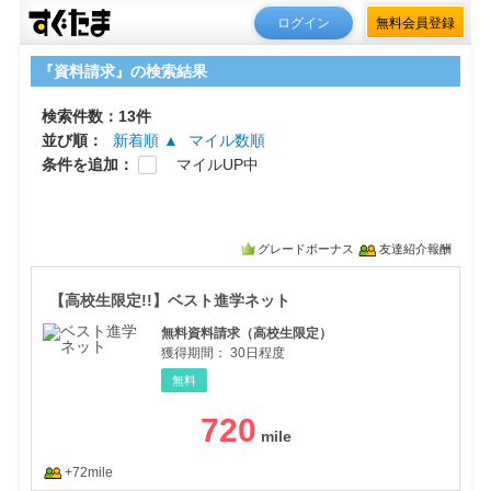
ログイン
無料会員登録
『資料請求』の検索結果
検索件数：13件
並び順：
新着順 ▲
マイル数順
条件を追加：
マイルUP中
グレードボーナス
友達紹介報酬
【高
【高校生限定!!】ベスト進学ネット
無料資料請求（高校生限定）
獲得期間：
30日程度
無料
720
+72mile