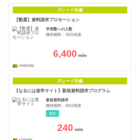
【塾
グレード対象
【塾選】資料請求プロモーション
学習塾への入塾
獲得期間：
90日程度
6,400
+640mile
【な
グレード対象
【なるには進学サイト】新規資料請求プログラム
新規資料請求
獲得期間：
60日程度
無料
240
+24mile