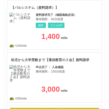
​【
​【​​パルシステム（資料請求）】
資料請求完了（確認連絡必須）
獲得期間：
60日程度
無料
マイルUP
1,400
+140mile
幼児
幼児から大学受験まで【通信教育のＺ会】資料請求
申込完了 ： 入金確認
獲得期間：
150日程度
3,000
+300mile
楽天