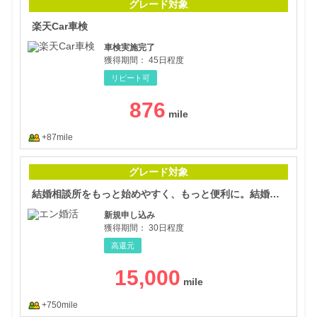
グレード対象
楽天Car車検
車検実施完了
獲得期間：
45日程度
リピート可
876
+87mile
結婚
グレード対象
結婚相談所をもっと始めやすく、もっと便利に。結婚相談所ならエン婚活エージェント。(18-0427)
新規申し込み
獲得期間：
30日程度
高還元
15,000
+750mile