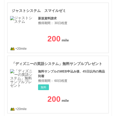
ジャ
ジャストシステム スマイルゼミ
新規資料請求
獲得期間：
30日程度
200
+20mile
「デ
「ディズニーの英語システム」無料サンプルプレゼント
無料サンプルのWEB申込み後、45日以内の商品
到着
獲得期間：
60日程度
無料
200
+20mile