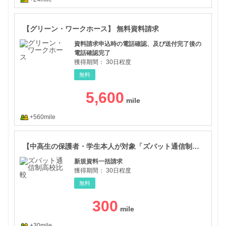
【グ
【グリーン・ワークホース】 無料資料請求
資料請求申込時の電話確認、及び送付完了後の
電話確認完了
獲得期間：
30日程度
無料
5,600
+560mile
【中
【中高生の保護者・学生本人が対象「ズバット通信制高校比較」】新規資料一括請求プログラム
新規資料一括請求
獲得期間：
30日程度
無料
300
+30mile