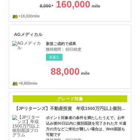
160,000
8,000
+16,000mile
AG
AGメディカル
新規ご成約で成果
獲得期間：
60日程度
高還元
88,000
+8,800mile
【J
グレード対象
【JPリターンズ】不動産投資 年収1500万円以上個別面談プログラム
ポイント対象者の条件を満たしたうえで、お申
込み後90日以内に個別面談を完了された方 ※遠
方の方などご来社が難しい場合は、Web面談も
可能です