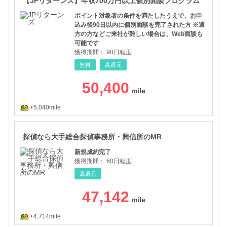
【JPリターンズ】年収700万円以上個別面談プログラム
ポイント対象者の条件を満たしたうえで、お申
込み後90日以内に個別面談を完了された方 ※遠
方の方などご来社が難しい場合は、Web面談も
可能です
獲得期間：
90日程度
無料
高還元
50,400
+5,040mile
探偵
探偵なら大手総合探偵事務所・興信所のMR
新規成約完了
獲得期間：
60日程度
高還元
47,142
+4,714mile