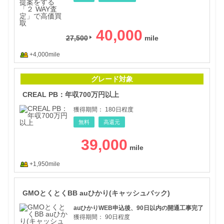
40,000
27,500
+4,000mile
CR
グレード対象
CREAL PB：年収700万円以上
獲得期間：
180日程度
無料
高還元
39,000
+1,950mile
GM
GMOとくとくBB auひかり(キャッシュバック)
auひかりWEB申込後、90日以内の開通工事完了
獲得期間：
90日程度