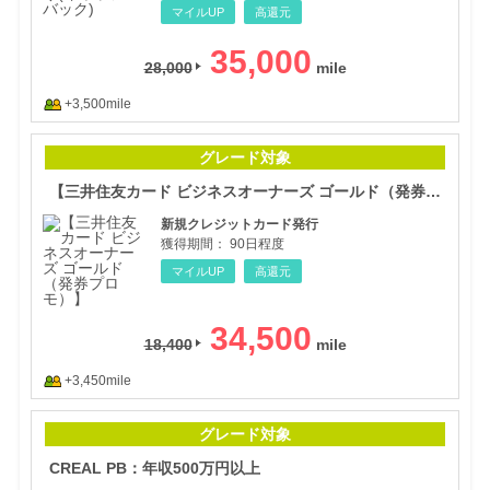
マイルUP
高還元
35,000
28,000
+3,500mile
【三
グレード対象
【三井住友カード ビジネスオーナーズ ゴールド（発券プロモ）】
新規クレジットカード発行
獲得期間：
90日程度
マイルUP
高還元
34,500
18,400
+3,450mile
CR
グレード対象
CREAL PB：年収500万円以上