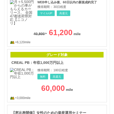
WEB申し込み後、60日以内の新規成約完了
獲得期間：
30日程度
マイルUP
高還元
61,200
40,800
+6,120mile
CR
グレード対象
CREAL PB：年収1,000万円以上
獲得期間：
180日程度
無料
高還元
60,000
+3,000mile
【恵
【恵比寿開催】女性のための資産運用セミナー