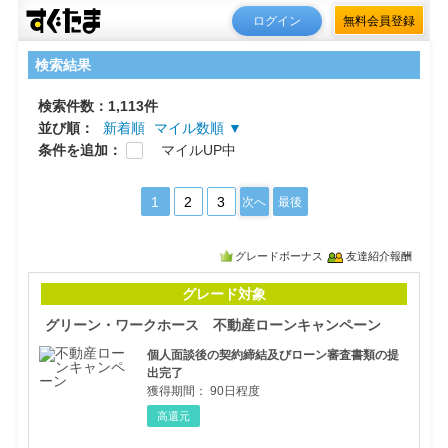
ログイン
無料会員登録
検索結果
検索件数：1,113件
並び順：
新着順
マイル数順 ▼
条件を追加：
マイルUP中
1
2
3
次へ
最後
グレードボーナス
友達紹介報酬
グリ
グレード対象
グリーン・ワークホース 不動産ローンキャンペーン
個人面談後の契約締結及びローン審査書類の提
出完了
獲得期間：
90日程度
高還元