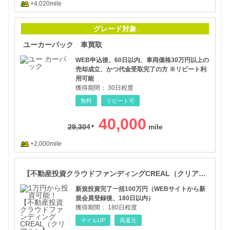
+4,020mile
ユー
グレード対象
ユーカーパック 車買取
WEB申込後、60日以内、車両価格30万円以上の
売却成立、かつ代金受取完了の方 ※リピート利
用可能
獲得期間：
30日程度
無料
リピート可
40,000
29,304
+2,000mile
【不
【不動産投資クラウドファンディングCREAL（クリアル）】新規投資完了
新規投資完了一括100万円（WEBサイトから新
規会員登録後、180日以内）
獲得期間：
180日程度
マイルUP
高還元