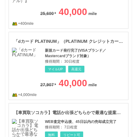
40,000
25,600
+400mile
「d
「dカード PLATINUM」（PLATINUM クレジットカード発券（【新規申込】カード発行）
新規カード発行完了(VISAブランド／
Mastercardブランド対象）
獲得期間：
30日程度
マイルUP
高還元
40,000
27,907
+4,000mile
【車
【車買取ソコカラ】電話か出張どちらかで最適な提案をする「２ WAY査定」で高価買取
WEB査定申込後、45日以内の売却成立完了
獲得期間：
7日程度
無料
リピート可