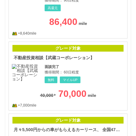
獲得期間：
90日程度
高還元
86,400
+8,640mile
不動
グレード対象
不動産投資相談【武蔵コーポレーション】
面談完了
獲得期間：
60日程度
無料
マイルUP
70,000
40,000
+7,000mile
月々
グレード対象
月々5,500円からの車がもらえるカーリース、 全国47都道府県対応【ニコノリ】