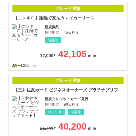
【エ
グレード対象
【エンキロ】距離で支払うマイカーリース
新規契約
獲得期間：
45日程度
高還元
42,105
12,000
+4,210mile
【三
グレード対象
【三井住友カード ビジネスオーナーズ プラチナプリファード】
新規クレジットカード発行
獲得期間：
90日程度
マイルUP
高還元
40,200
21,440