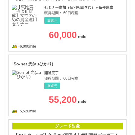
セミナー参加（個別相談含む）＋条件達成
獲得期間：
60日程度
高還元
60,000
+6,000mile
So-
So-net 光(auひかり)
開通完了
獲得期間：
60日程度
高還元
55,200
+5,520mile
【J
グレード対象