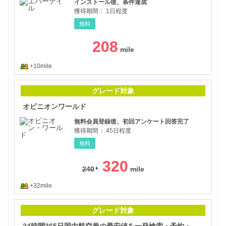
インストール後、条件達成
獲得期間：
1日程度
無料
208
+10mile
オピ
グレード対象
オピニオンワールド
無料会員登録後、初回アンケート回答完了
獲得期間：
45日程度
無料
320
240
+32mile
24
グレード対象
24時間365日国内航空券の最安値を一発検索・予約・購入が可能【リアルチケット】