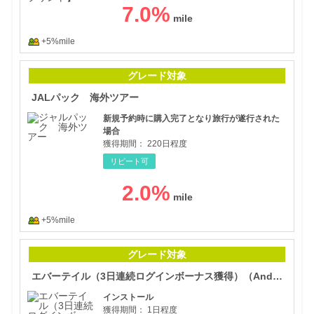
7.0
%
+5%mile
JA
グレード対象
JALパック 海外ツアー
新規予約時に購入完了となり旅行が遂行された
場合
獲得期間：
220日程度
リピート可
2.0
%
+5%mile
エバ
グレード対象
エバーテイル（3日連続ログインボーナス獲得）（Android）
インストール
獲得期間：
1日程度