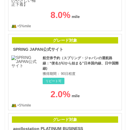
8.0
%
+5%mile
SP
グレード対象
SPRING JAPAN公式サイト
航空券予約（スプリング・ジャパンの運航路
線：“便名がIJから始まる”日本国内線、日中国際
線)
獲得期間：
90日程度
リピート可
2.0
%
+5%mile
apo
グレード対象
apollostation PLATINUM BUSINESS