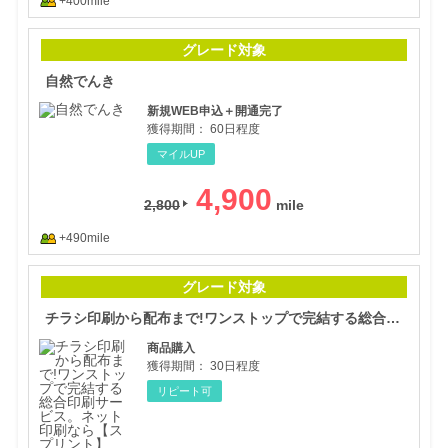
+400mile
自然
グレード対象
自然でんき
新規WEB申込＋開通完了
獲得期間：
60日程度
マイルUP
4,900
2,800
+490mile
チラ
グレード対象
チラシ印刷から配布まで!ワンストップで完結する総合印刷サービス。ネット印刷なら【スプリント】
商品購入
獲得期間：
30日程度
リピート可