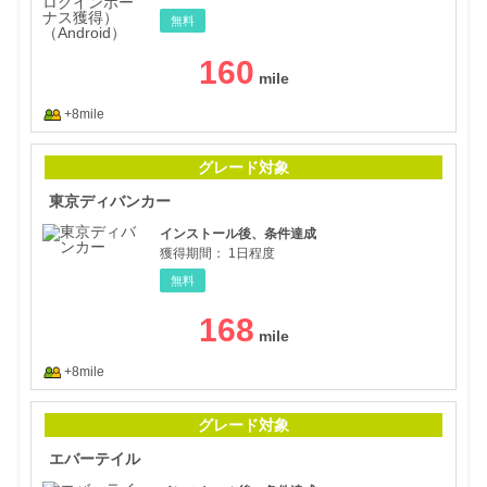
無料
160
+8mile
東京
グレード対象
東京ディバンカー
インストール後、条件達成
獲得期間：
1日程度
無料
168
+8mile
エバ
グレード対象
エバーテイル