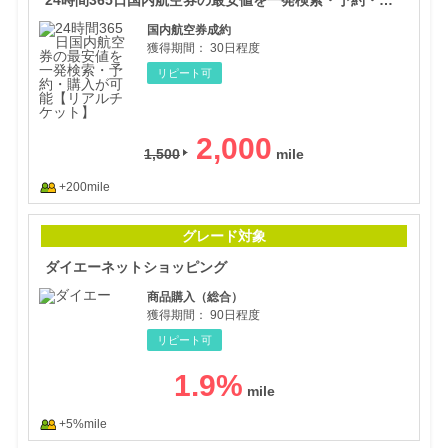
国内航空券成約
獲得期間：
30日程度
リピート可
2,000
1,500
+200mile
ダイ
グレード対象
ダイエーネットショッピング
商品購入（総合）
獲得期間：
90日程度
リピート可
1.9
%
+5%mile