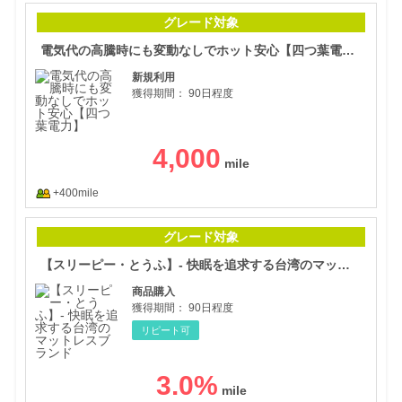
電気
グレード対象
電気代の高騰時にも変動なしでホット安心【四つ葉電力】
新規利用
獲得期間：
90日程度
4,000
+400mile
【ス
グレード対象
【スリーピー・とうふ】- 快眠を追求する台湾のマットレスブランド
商品購入
獲得期間：
90日程度
リピート可
3.0
%