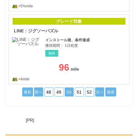
+5%mile
LI
グレード対象
LINE：ジグソーパズル
インストール後、条件達成
獲得期間：
1日程度
無料
96
+4mile
48
49
50
51
52
最初
前へ
次へ
最後
[PR]