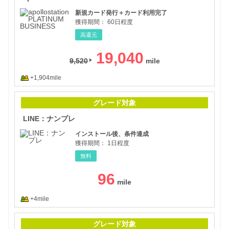
新規カード発行＋カード利用完了
獲得期間：
60日程度
高還元
19,040
9,520
+1,904mile
LI
グレード対象
LINE：ナンプレ
インストール後、条件達成
獲得期間：
1日程度
無料
96
+4mile
メガ
グレード対象