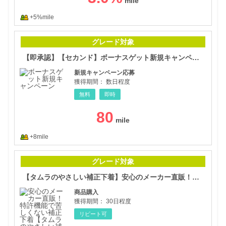
+5%mile
【即
グレード対象
【即承認】【セカンド】ボーナスゲット新規キャンペーン応募
新規キャンペーン応募
獲得期間：
数日程度
無料
即時
80
+8mile
【タ
グレード対象
【タムラのやさしい補正下着】安心のメーカー直販！特許機能で苦しくない補正下着
商品購入
獲得期間：
30日程度
リピート可