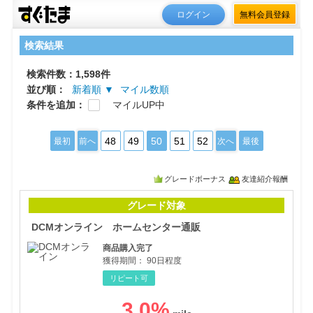
ログイン
無料会員登録
検索結果
検索件数：1,598件
並び順：
新着順 ▼
マイル数順
条件を追加：
マイルUP中
48
49
50
51
52
最初
前へ
次へ
最後
グレードボーナス
友達紹介報酬
DC
グレード対象
DCMオンライン ホームセンター通販
商品購入完了
獲得期間：
90日程度
リピート可
3.0
%