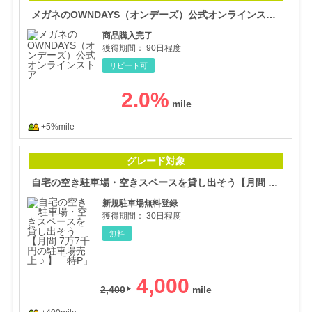
メガネのOWNDAYS（オンデーズ）公式オンラインストア
商品購入完了
獲得期間：
90日程度
リピート可
2.0
%
+5%mile
自宅
グレード対象
自宅の空き駐車場・空きスペースを貸し出そう【月間 7万7千円の駐車場売上 ♪ 】「特P」
新規駐車場無料登録
獲得期間：
30日程度
無料
4,000
2,400