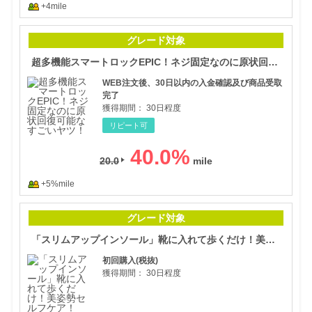
+4mile
超多
グレード対象
超多機能スマートロックEPIC！ネジ固定なのに原状回復可能なすごいヤツ！
WEB注文後、30日以内の入金確認及び商品受取
完了
獲得期間：
30日程度
リピート可
40.0
%
20.0
+5%mile
「ス
グレード対象
「スリムアップインソール」靴に入れて歩くだけ！美姿勢セルフケア！
初回購入(税抜)
獲得期間：
30日程度