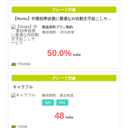
【N
グレード対象
【Notta】作業効率改善に最適なAI自動文字起こしサービス
新規有料プラン契約
獲得期間：
30日程度
50.0
%
+5%mile
キャ
グレード対象
キャラフル
獲得期間：
数日程度
無料
即時
48
+2mile