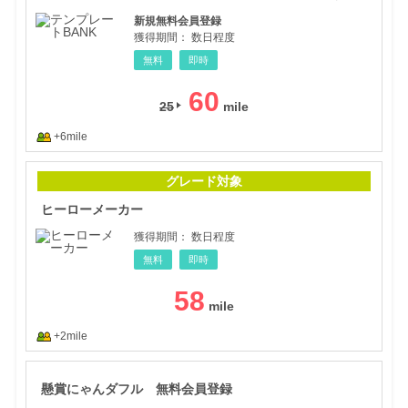
新規無料会員登録
獲得期間：
数日程度
無料
即時
60
25
+6mile
ヒー
グレード対象
ヒーローメーカー
獲得期間：
数日程度
無料
即時
58
+2mile
懸賞
懸賞にゃんダフル 無料会員登録