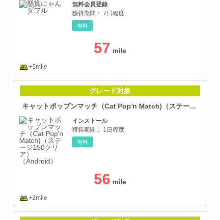
無料会員登録
獲得期間：
7日程度
無料
57
+5mile
キャ
グレード対象
キャットポップンマッチ（Cat Pop'n Match)（ステージ150クリア）（Android）
インストール
獲得期間：
1日程度
無料
56
+2mile
ソリ