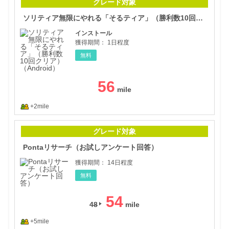
グレード対象
ソリティア無限にやれる「そるティア」（勝利数10回クリア）（Android）
インストール
獲得期間：
1日程度
無料
56
+2mile
Po
グレード対象
Pontaリサーチ（お試しアンケート回答）
獲得期間：
14日程度
無料
54
48
+5mile