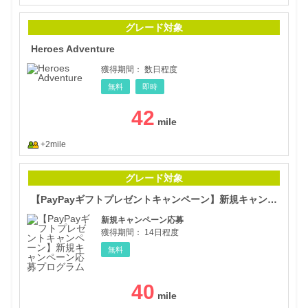
Her
グレード対象
Heroes Adventure
獲得期間：
数日程度
無料
即時
42
+2mile
【P
グレード対象
【PayPayギフトプレゼントキャンペーン】新規キャンペーン応募プログラム
新規キャンペーン応募
獲得期間：
14日程度
無料
40