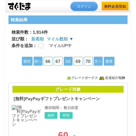
ログイン
無料会員登録
検索結果
検索件数：1,914件
並び順：
新着順
マイル数順 ▼
条件を追加：
マイルUP中
66
67
68
69
70
最初
前へ
次へ
最後
グレードボーナス
友達紹介報酬
[無
グレード対象
[無料]PayPayギフトプレゼントキャンペーン
獲得期間：
数日程度
無料
即時
60