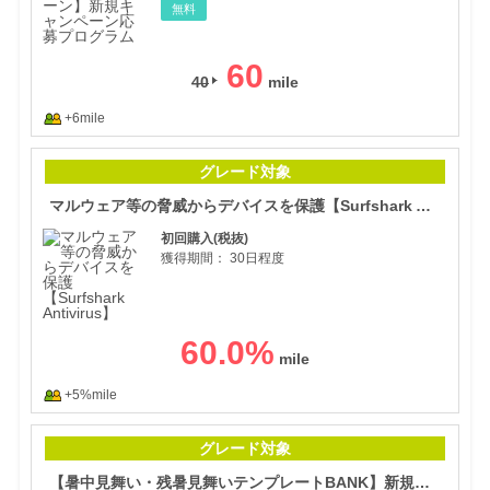
無料
60
40
+6mile
マル
グレード対象
マルウェア等の脅威からデバイスを保護【Surfshark Antivirus】
初回購入(税抜)
獲得期間：
30日程度
60.0
%
+5%mile
【暑
グレード対象
【暑中見舞い・残暑見舞いテンプレートBANK】新規会員登録