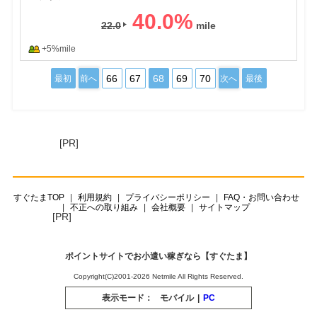
40.0
%
22.0
+5%mile
66
67
68
69
70
最初
前へ
次へ
最後
[PR]
すぐたまTOP
利用規約
プライバシーポリシー
FAQ・お問い合わせ
不正への取り組み
会社概要
サイトマップ
[PR]
ポイントサイトでお小遣い稼ぎなら【すぐたま】
Copyright(C)2001-2026 Netmile All Rights Reserved.
表示モード：
モバイル
|
PC