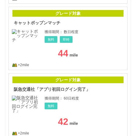
キャ
グレード対象
キャットポップンマッチ
獲得期間：
数日程度
無料
即時
44
+2mile
阪急
グレード対象
阪急交通社「アプリ初回ログイン完了」
獲得期間：
60日程度
無料
42
+2mile