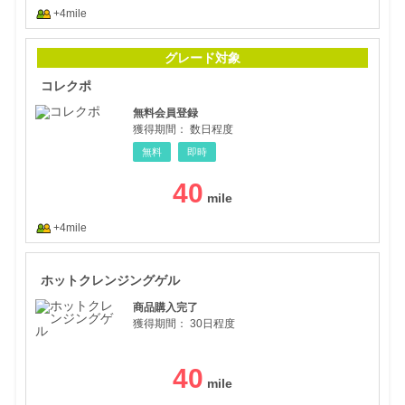
+4mile
コレ
グレード対象
コレクポ
無料会員登録
獲得期間：
数日程度
無料
即時
40
+4mile
ホッ
ホットクレンジングゲル
商品購入完了
獲得期間：
30日程度
40