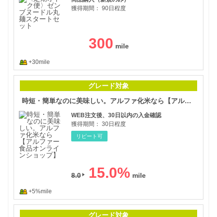
獲得期間：
90日程度
300
+30mile
時短
グレード対象
時短・簡単なのに美味しい。アルファ化米なら【アルファー食品オンラインショップ】
WEB注文後、30日以内の入金確認
獲得期間：
30日程度
リピート可
15.0
%
8.0
+5%mile
【定
グレード対象