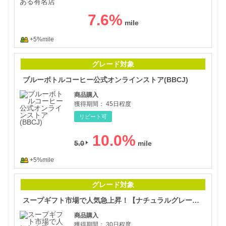
7.6
%
+5%mile
ブル
グレード対象
ブルーボトルコーヒー公式オンラインストア(BBCJ)
商品購入
獲得期間：
45日程度
リピート可
10.0
%
5.0
+5%mile
スー
グレード対象
スープギフト市場で人気急上昇！【ナチュラルグレース】無添加"食べる主食洋風スープ"
商品購入
獲得期間：
30日程度