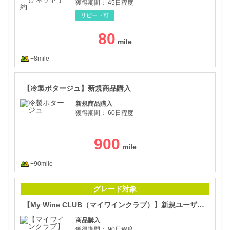
獲得期間：
45日程度
リピート可
80
+8mile
【冷
【冷製ポタージュ】新規商品購入
新規商品購入
獲得期間：
60日程度
900
+90mile
【M
グレード対象
【My Wine CLUB（マイワインクラブ）】新規ユーザー用
商品購入
獲得期間：
90日程度