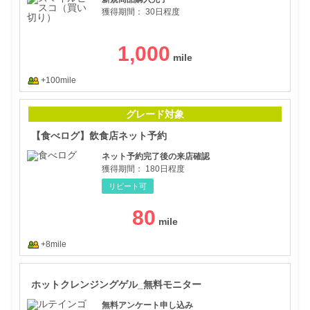
獲得期間：
30日程度
1,000
+100mile
【食
グレード対象
【食べログ】飲食店ネット予約
ネット予約完了後の来店確認
獲得期間：
180日程度
リピート可
80
+8mile
ホッ
ホットクレンジングゲル_無料モニター
無料アンケート申し込み