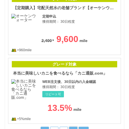
【定期購入】宅配天然水の老舗ブランド【オーケンウォーター】の次世代型ウォーターサーバー
定期申込
獲得期間：
30日程度
9,600
2,400
+960mile
本当
グレード対象
本当に美味しいカニを食べるなら「カニ通販.com」
WEB注文後、30日以内の入金確認
獲得期間：
30日程度
リピート可
13.5
%
+5%mile