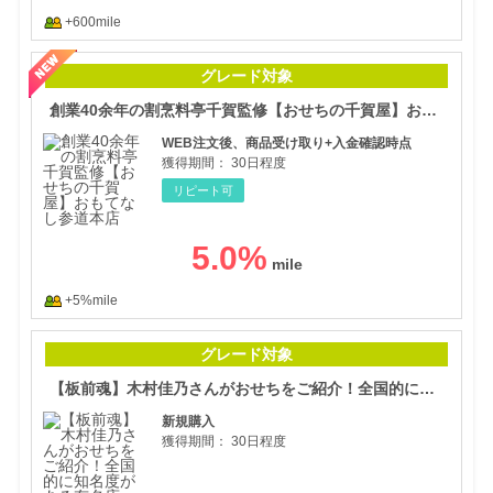
+600mile
創業
グレード対象
創業40余年の割烹料亭千賀監修【おせちの千賀屋】おもてなし参道本店
WEB注文後、商品受け取り+入金確認時点
獲得期間：
30日程度
リピート可
5.0
%
+5%mile
【板
グレード対象
【板前魂】木村佳乃さんがおせちをご紹介！全国的に知名度がある有名店
新規購入
獲得期間：
30日程度