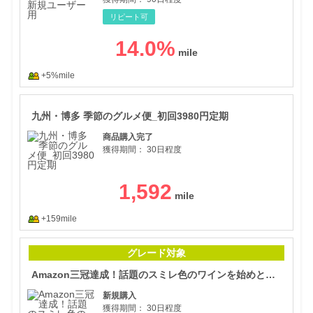
リピート可
14.0
%
+5%mile
九州
九州・博多 季節のグルメ便_初回3980円定期
商品購入完了
獲得期間：
30日程度
1,592
+159mile
Am
グレード対象
Amazon三冠達成！話題のスミレ色のワインを始めとした日本未入荷の豪州ワイン
新規購入
獲得期間：
30日程度