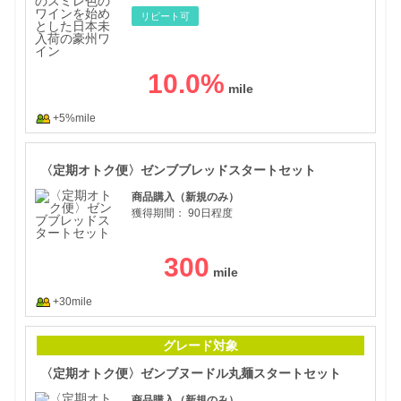
リピート可
10.0
%
+5%mile
〈定
〈定期オトク便〉ゼンブブレッドスタートセット
商品購入（新規のみ）
獲得期間：
90日程度
300
+30mile
〈定
グレード対象
〈定期オトク便〉ゼンブヌードル丸麺スタートセット
商品購入（新規のみ）