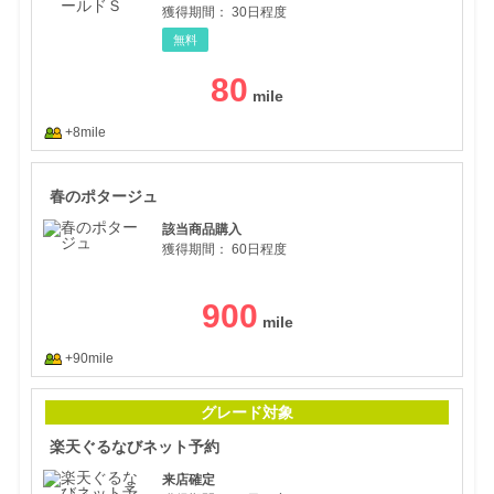
獲得期間：
30日程度
無料
80
+8mile
春の
春のポタージュ
該当商品購入
獲得期間：
60日程度
900
+90mile
楽天
グレード対象
楽天ぐるなびネット予約
来店確定