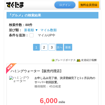
ログイン
無料会員登録
『グルメ』の検索結果
検索件数：88件
並び順：
新着順 ▼
マイル数順
条件を追加：
マイルUP中
1
2
3
次へ
最後
グレードボーナス
友達紹介報酬
ハミ
ハミングウォーター【販売代理店】
お申し込み完了後、決済登録完了と1ヶ月以内の
サーバー初回設置。
獲得期間：
45日程度
6,000