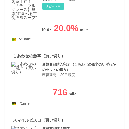
リピート可
20.0
%
10.0
+5%mile
しあ
しあわせの激辛（買い切り）
新規商品購入完了 （しあわせの激辛のいずれか
のセットの購入）
獲得期間：
30日程度
716
+71mile
スマ
スマイルビスコ（買い切り）
新規商品購入完了