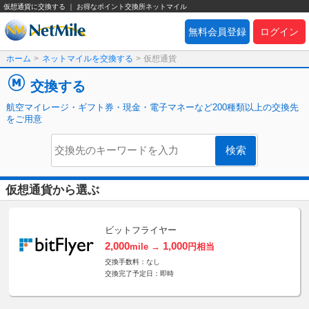
仮想通貨に交換する ｜ お得なポイント交換所ネットマイル
無料会員登録
ログイン
ホーム
>
ネットマイルを交換する
>
仮想通貨
交換する
航空マイレージ・ギフト券・現金・電子マネーなど200種類以上の交換先
をご用意
仮想通貨から選ぶ
ビットフライヤー
2,000
1,000
mile →
円相当
交換手数料：なし
交換完了予定日：即時