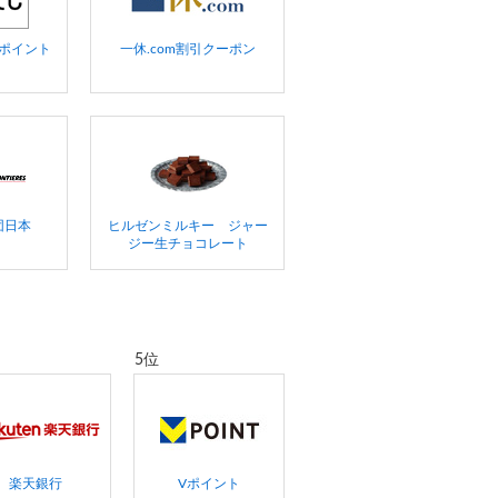
ポイント
一休.com割引クーポン
団日本
ヒルゼンミルキー ジャー
ジー生チョコレート
5位
楽天銀行
Vポイント