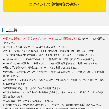
ログインして交換内容の確認へ
ご注意
■1回のご予約につき、割引クーポンは1コードのみご利用可能です。
他のクーポンとの併用は
できません。
※ネットマイルから交換できる1コードは1,000円分です。
※2口以上交換いただいた場合は、1,000円分のコードを交換口数分発行いたします。
例：交換口数を2口で申請した場合、1,000円分クーポンを2コード発行いたします。
■一休.com割引クーポンのご利用には、一休会員登録、認証（ログイン）が必要です。
■クーポンは有効期限内にご利用ください。有効期限を過ぎますとご利用いただけません。
■既にご予約済のプラン代金には、クーポンはご利用いただけません。
■クーポンをご利用にならなかった場合も、現金による払い戻し、クーポン・ポイントの返却
は行いません。
■ご予約のキャンセルでキャンセル料金が発生しない場合は、ご利用いただいた割引クーポン
は即時返還されます。
※有効期限内であれば、別のご予約で再利用できます。
■宿泊予約のキャンセルでキャンセル料金が発生した場合、キャンセル料金にクーポンの割引
額が充当されます。
※この場合、割引クーポンは返還されません。
※割引額とキャンセル料金との差額が発生した場合でも、割引額の差額は返還されません。
■割引クーポンのご利用に際しては、一休ポイント利用規約が適用されます。