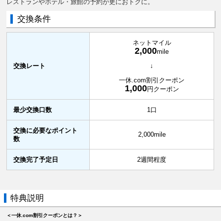
レストランやホテル・旅館の予約が更におトクに。
交換条件
ネットマイル
2,000
mile
交換レート
↓
一休.com割引クーポン
1,000
円クーポン
最少交換口数
1口
交換に必要なポイント
2,000mile
数
交換完了予定日
2週間程度
特典説明
＜一休.com割引クーポンとは？＞