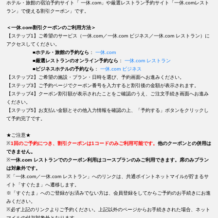
ホテル・旅館の宿泊予約サイト「 一休.com」や厳選レストラン予約サイト「一休.comレスト
ラン」で使える割引クーポン」です。
＜一休.com割引クーポンのご利用方法＞
【ステップ1】ご希望のサービス（一休.com／一休.com ビジネス／一休.com レストラン）に
アクセスしてください。
■
ホテル・旅館の予約なら
：
一休.com
■
厳選レストランのオンライン予約なら
：
一休.com レストラン
■
ビジネスホテルの予約なら
：
一休.com ビジネス
【ステップ2】ご希望の施設・プラン・日時を選び、予約画面へお進みください。
【ステップ3】ご予約ページでクーポン番号を入力すると割引後の金額が表示されます。
【ステップ4】クーポン割引額が表示されたことをご確認のうえ、ご注文手続き画面へお進み
ください。
【ステップ5】お支払い金額とその他入力情報を確認の上、「予約する」ボタンをクリックし
て予約完了です。
★ご注意★
※
1回のご予約につき、割引クーポンは1コードのみご利用可能です。
他のクーポンとの併用は
できません。
※
一休.com レストランでのクーポン利用はコースプランのみご利用できます。席のみプラン
は対象外です。
※「一休.com／一休.com レストラン」へのリンクは、共通ポイントネットマイルが貯まるサ
イト「すぐたま」へ遷移します。
※「すぐたま」へのご登録がお済みでない方は、会員登録をしてからご予約のお手続きにお進
みください。
※必ず上記のリンクよりご予約ください。上記以外のページからお手続きされた場合、ネット
マイルの付与対象外となります。