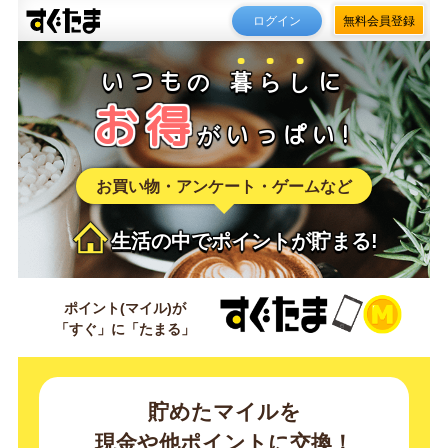
ログイン
無料会員登録
いつも
の
暮
ら
し
に
お得
が
いっぱい!
お買い物・アンケート・ゲーム
など
生活の中でポイントが貯まる!
ポイント
(マイル)が
「すぐ」
に
「たまる」
貯めたマイルを
現金や他ポイントに交換！