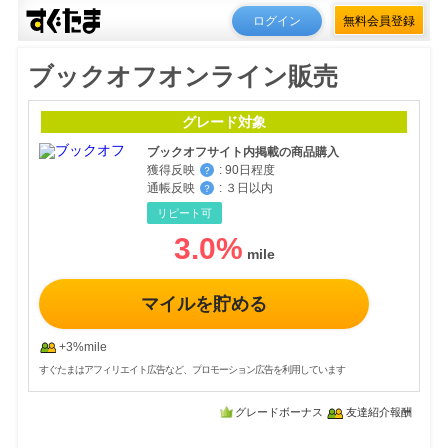
ログイン
無料会員登録
ブックオフオンライン販売
グレード対象
ブックオフサイト内掲載の商品購入
獲得反映
:
90日程度
？
通帳反映
:
３日以内
？
リピート可
3.0
%
マイルを貯める
+3%mile
すぐたまはアフィリエイト広告など、プロモーション広告を利用しています
グレードボーナス
友達紹介報酬