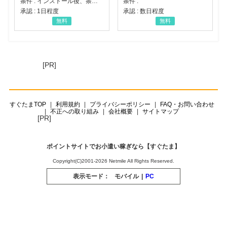
条件 : インストール後、条件達成
条件 :
承認 : 1日程度
承認 : 数日程度
無料
無料
[PR]
すぐたまTOP
利用規約
プライバシーポリシー
FAQ・お問い合わせ
不正への取り組み
会社概要
サイトマップ
[PR]
ポイントサイトでお小遣い稼ぎなら【すぐたま】
Copyright(C)2001-2026 Netmile All Rights Reserved.
表示モード：
モバイル
|
PC