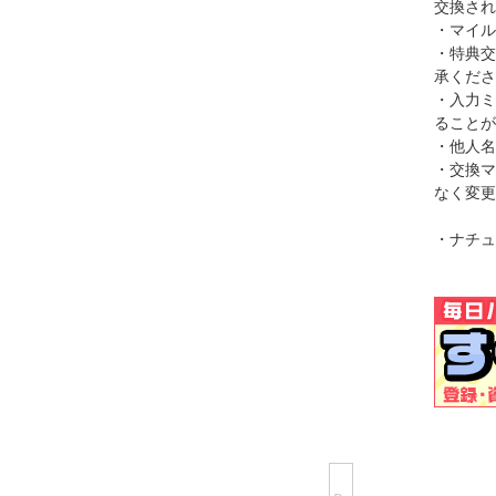
交換され
・マイル
・特典交
承くださ
・入力ミ
ることが
・他人名
・交換マ
なく変更
・ナチュ