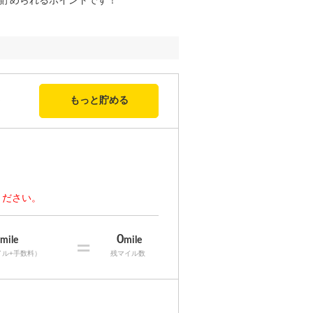
貯められるポイントです！
もっと貯める
ください。
0
0
mile
=
mile
イル+手数料）
残マイル数