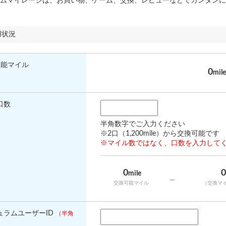
ムマイレージは、お買い物、ゲーム、交換、レビューなどでカンタンに
用状況
可能マイル
0
mile
口数
半角数字でご入力ください
※2口（1,200mile）から交換可能です
※マイル数ではなく、口数を入力して
0
mile
-
交換可能マイル
（交換マ
ュラムユーザーID
（半角
）